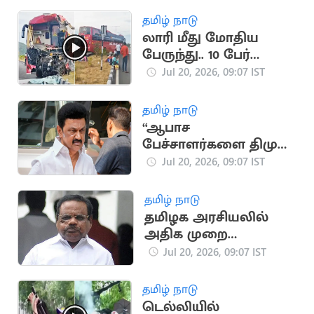
தமிழ் நாடு
லாரி மீது மோதிய
பேருந்து.. 10 பேர்
படுகாயம்
Jul 20, 2026, 09:07 IST
தமிழ் நாடு
“ஆபாச
பேச்சாளர்களை திமுக
வளர்த்து வருகிறது”..
Jul 20, 2026, 09:07 IST
தவெக IT Wing
தமிழ் நாடு
தமிழக அரசியலில்
அதிக முறை
சபாநாயகராக
Jul 20, 2026, 09:07 IST
இருந்தவர் யார்?
தமிழ் நாடு
டெல்லியில்