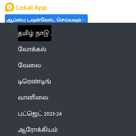
ஆப்பை டவுன்லோட் செய்யவும்
தமிழ் நாடு
லோக்கல்
வேலை
டிரெண்டிங்
வானிலை
பட்ஜெட் 2023-24
ஆரோக்கியம்