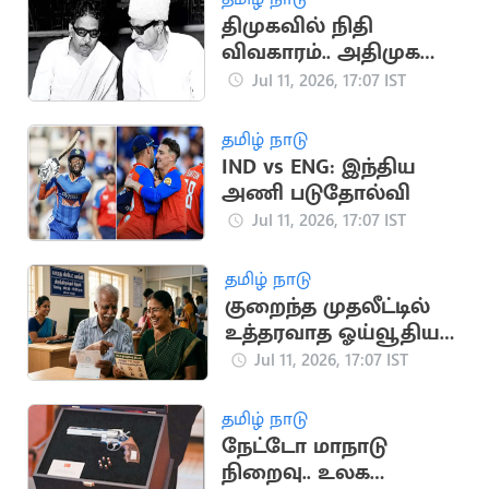
திமுகவில் நிதி
விவகாரம்.. அதிமுக
உருவாக காரணமான
Jul 11, 2026, 17:07 IST
சம்பவம்
தமிழ் நாடு
IND vs ENG: இந்திய
அணி படுதோல்வி
Jul 11, 2026, 17:07 IST
தமிழ் நாடு
குறைந்த முதலீட்டில்
உத்தரவாத ஓய்வூதியம்:
முழு விவரங்கள்
Jul 11, 2026, 17:07 IST
தமிழ் நாடு
நேட்டோ மாநாடு
நிறைவு.. உலக