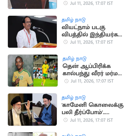
நாடுகளை
Jul 11, 2026, 17:07 IST
அதிரவைத்த துருக்கி
அதிபரின் விசித்திர
தமிழ் நாடு
பரிசு
வியட்நாம் படகு
விபத்தில் இந்தியர்கள்
உயிரிழப்பு.. CPI
Jul 11, 2026, 17:07 IST
இரங்கல்
தமிழ் நாடு
தென் ஆப்பிரிக்க
கால்பந்து வீரர் மர்ம
மரணம்
Jul 11, 2026, 17:07 IST
தமிழ் நாடு
'காமேனி கொலைக்கு
பலி தீர்ப்போம்'..
அமெரிக்கா,
Jul 11, 2026, 17:07 IST
இஸ்ரேலுக்கு மிரட்டல்