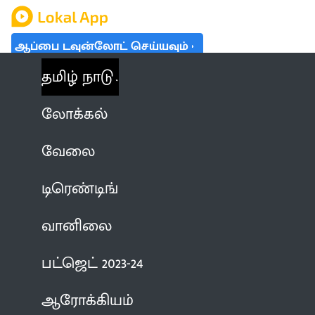
ஆப்பை டவுன்லோட் செய்யவும்
தமிழ் நாடு
லோக்கல்
வேலை
டிரெண்டிங்
வானிலை
பட்ஜெட் 2023-24
ஆரோக்கியம்