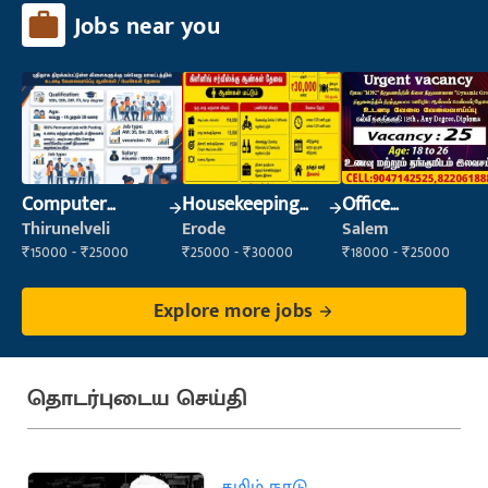
Jobs near you
Computer
Housekeeping
Office
Operator
Staff
Maintenance
Thirunelveli
Erode
Salem
(Housekeeping)
Staff
₹15000 - ₹25000
₹25000 - ₹30000
₹18000 - ₹25000
Explore more jobs
தொடர்புடைய செய்தி
தமிழ் நாடு