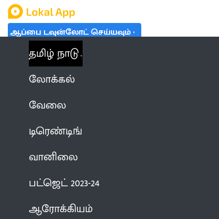
ஆப்பை டவுன்லோட் செய்யவும்
தமிழ் நாடு
லோக்கல்
வேலை
டிரெண்டிங்
வானிலை
பட்ஜெட் 2023-24
ஆரோக்கியம்