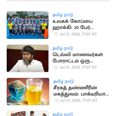
தமிழ் நாடு
உலகக் கோப்பை
ஹாக்கி: 20 பேர்
கொண்ட இந்திய
Jul 21, 2026, 17:07 IST
அணி அறிவிப்பு
தமிழ் நாடு
டெல்லி மாணவர்கள்
போராட்டம் ஒரு
தலைமுறையின்
Jul 21, 2026, 17:07 IST
ஒட்டுமொத்த கோபம்:
பா.ரஞ்சித்
தமிழ் நாடு
சீரகத் தண்ணீரின்
மகத்துவம்: பாக்டீரியா
தொற்று முதல் இதய
Jul 21, 2026, 17:07 IST
பாதுகாப்பு வரை
தமிழ் நாடு