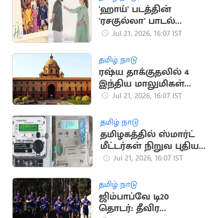
'ஹாய்' படத்தின்
'ரசகுல்லா' பாடல்
நாளை வெளியீடு
Jul 21, 2026, 16:07 IST
தமிழ் நாடு
ரஷ்ய தாக்குதலில் 4
இந்திய மாலுமிகள்
பலி: இந்தியா
Jul 21, 2026, 16:07 IST
கண்டனம்
தமிழ் நாடு
தமிழகத்தில் ஸ்மார்ட்
மீட்டர்கள் நிறுவ புதிய
டெண்டர் பணிகள்
Jul 21, 2026, 16:07 IST
தொடக்கம்
தமிழ் நாடு
ஜிம்பாப்வே டி20
தொடர்: தீவிர