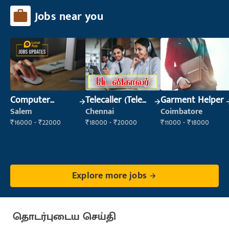
Jobs near you
Computer
Telecaller (Tele
Garment Helper
Operator
Sales)
Salem
Chennai
Coimbatore
₹16000 - ₹22000
₹18000 - ₹20000
₹11000 - ₹18000
Explore more jobs
தொடர்புடைய செய்தி