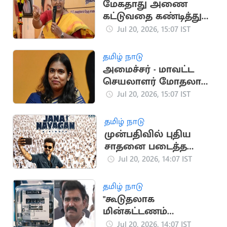
மேகதாது அணை
கட்டுவதை கண்டித்து
தேமுதிக போராட்டம்
Jul 20, 2026, 15:07 IST
அறிவிப்பு
தமிழ் நாடு
அமைச்சர் - மாவட்ட
செயலாளர் மோதலால்
தவெக பொதுக்கூட்டம்
Jul 20, 2026, 15:07 IST
ரத்து
தமிழ் நாடு
முன்பதிவில் புதிய
சாதனை படைத்த
ஜனநாயகன்
Jul 20, 2026, 14:07 IST
தமிழ் நாடு
"கூடுதலாக
மின்கட்டணம்
செலுத்தியிருந்தால்
Jul 20, 2026, 14:07 IST