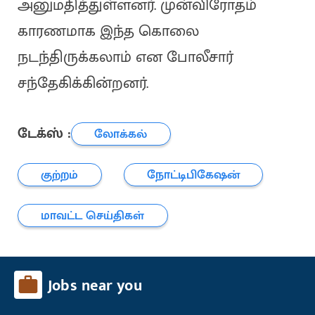
அனுமதித்துள்ளனர். முன்விரோதம்
காரணமாக இந்த கொலை
நடந்திருக்கலாம் என போலீசார்
சந்தேகிக்கின்றனர்.
டேக்ஸ் :
லோக்கல்
குற்றம்
நோட்டிபிகேஷன்
மாவட்ட செய்திகள்
Jobs near you