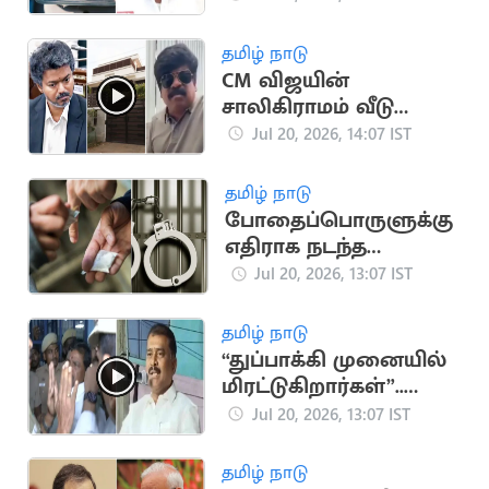
கழித்துக்
கொள்ளப்படும்"..
தமிழ் நாடு
அமைச்சர்
CM விஜயின்
நிர்மல்குமார்
சாலிகிராமம் வீடு
இடிப்பு.. நடிகர்
Jul 20, 2026, 14:07 IST
குட்டிப்புலி சரவணன்
வேதனை
தமிழ் நாடு
போதைப்பொருளுக்கு
எதிராக நடந்த
சோதனையில் 358 பேர்
Jul 20, 2026, 13:07 IST
கைது
தமிழ் நாடு
“துப்பாக்கி முனையில்
மிரட்டுகிறார்கள்”..
கைதான MLA
Jul 20, 2026, 13:07 IST
மார்க்கண்டேயன்
கதறல்
தமிழ் நாடு