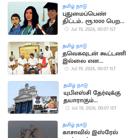
தமிழ் நாடு
புதுமைப்பெண்
திட்டம்.. ரூ.1000 பெற
மாணவிகள்
Jul 19, 2026, 00:07 IST
விண்ணப்பிக்கலாம்
தமிழ் நாடு
தவெகவுடன் கூட்டணி
இல்லை என
அறிவித்த CPM
Jul 19, 2026, 00:07 IST
சண்முகம்
தமிழ் நாடு
யுபிஎஸ்சி தேர்வுக்கு
தயாராகும்
மாணவர்களுக்கு
Jul 19, 2026, 00:07 IST
ரூ.7500 ஊக்கத்தொகை
தமிழ் நாடு
காசாவில் இஸ்ரேல்