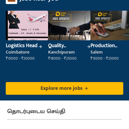
Logistics Head
Quality
Production
Inspector
Supervisor
Coimbatore
Kanchipuram
Salem
₹15000 - ₹20000
₹18000 - ₹25000
₹15000 - ₹25000
Explore more jobs
தொடர்புடைய செய்தி