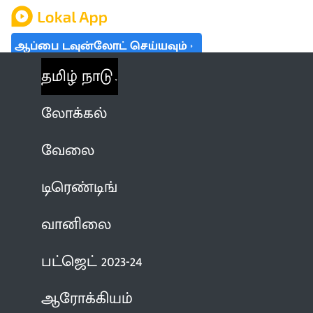
ஆப்பை டவுன்லோட் செய்யவும்
தமிழ் நாடு
லோக்கல்
வேலை
டிரெண்டிங்
வானிலை
பட்ஜெட் 2023-24
ஆரோக்கியம்