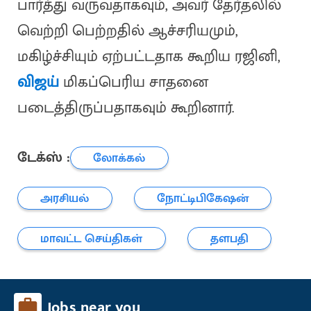
பார்த்து வருவதாகவும், அவர் தேர்தலில்
வெற்றி பெற்றதில் ஆச்சரியமும்,
மகிழ்ச்சியும் ஏற்பட்டதாக கூறிய ரஜினி,
விஜய்
மிகப்பெரிய சாதனை
படைத்திருப்பதாகவும் கூறினார்.
டேக்ஸ் :
லோக்கல்
அரசியல்
நோட்டிபிகேஷன்
மாவட்ட செய்திகள்
தளபதி
Jobs near you