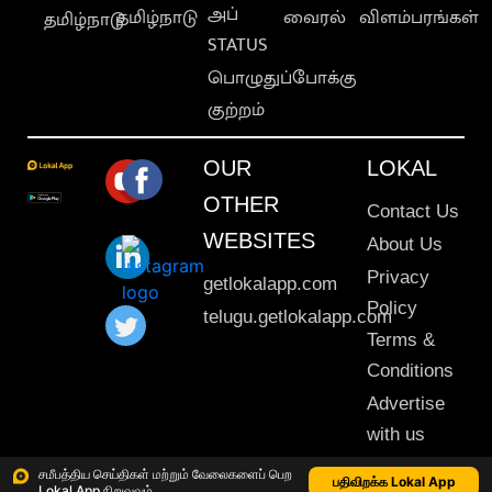
அப்
தமிழ்நாடு
வைரல்
விளம்பரங்கள்
தமிழ்நாடு
STATUS
பொழுதுப்போக்கு
குற்றம்
OUR
LOKAL
OTHER
Contact Us
WEBSITES
About Us
Privacy
getlokalapp.com
Policy
telugu.getlokalapp.com
Terms &
Conditions
Advertise
with us
Sitemap
சமீபத்திய செய்திகள் மற்றும் வேலைகளைப் பெற
பதிவிறக்க Lokal App
Lokal App நிறுவவும்
This material may not be published, transmitted, rewritten or redistributed. © 2020 Lokal App. All rights reserved.