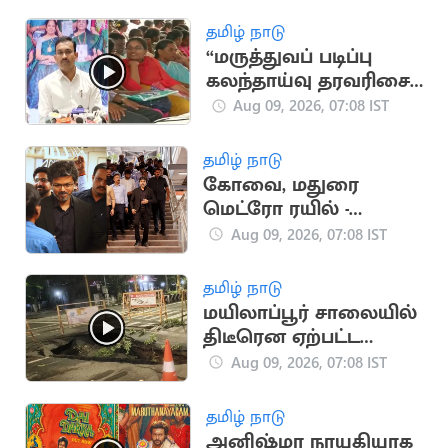
காத்திருந்து தரிசனம்
தமிழ் நாடு
“மருத்துவப் படிப்பு
கலந்தாய்வு தரவரிசை
பட்டியல் நாளை
Aug 09, 2026, 07:08 IST
வெளியீடு” - அமைச்சர்
அருண்ராஜ்
தமிழ் நாடு
கோவை, மதுரை
மெட்ரோ ரயில் -
தமிழக அரசு புதிய
Aug 09, 2026, 07:08 IST
முடிவு
தமிழ் நாடு
மயிலாப்பூர் சாலையில்
திடீரென ஏற்பட்ட
பள்ளத்தால் வாகன
Aug 09, 2026, 07:08 IST
ஓட்டிகள் அவதி
தமிழ் நாடு
அனிஷ்மா நாயகியாக