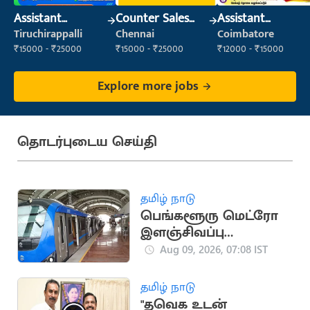
Assistant
Counter Sales
Assistant
Manager
Executive (Retail
Manager
Tiruchirappalli
Chennai
Coimbatore
Sales)
₹15000 - ₹25000
₹15000 - ₹25000
₹12000 - ₹15000
Explore more jobs
தொடர்புடைய செய்தி
தமிழ் நாடு
பெங்களூரு மெட்ரோ
இளஞ்சிவப்பு
வழித்தடத்தில் ஆக.12-
Aug 09, 2026, 07:08 IST
ல் சோதனை ஓட்டம்
தொடக்கம்
தமிழ் நாடு
"தவெக உடன்