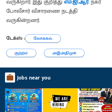
வருகிறார். இது குறித்து
எம்.ஜி.ஆர்
. நகர்
போலீசார் விசாரணை நடத்தி
வருகின்றனர்.
டேக்ஸ் :
லோக்கல்
குற்றம்
அஇஅதிமுக
Jobs near you