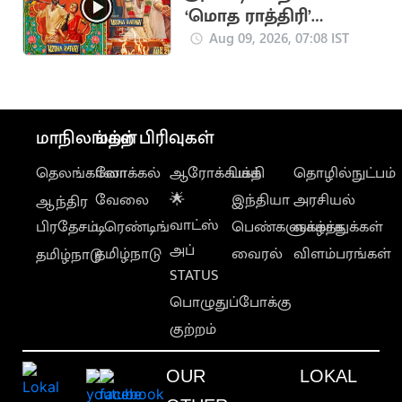
‘மொத ராத்திரி’
ஆகஸ்ட் 21ல் வெளியீடு
Aug 09, 2026, 07:08 IST
மாநிலங்கள்
மற்ற பிரிவுகள்
தெலங்கானா
லோக்கல்
ஆரோக்கியம்
பக்தி
தொழில்நுட்பம்
வேலை
🌟
இந்தியா
அரசியல்
ஆந்திர
வாட்ஸ்
பிரதேசம்
டிரெண்டிங்
பெண்களுக்காக
வாழ்த்துக்கள்
அப்
தமிழ்நாடு
வைரல்
விளம்பரங்கள்
தமிழ்நாடு
STATUS
பொழுதுப்போக்கு
குற்றம்
OUR
LOKAL