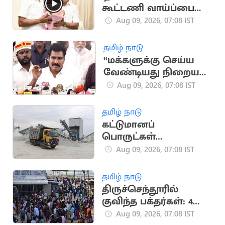
கூட்டணி வாய்ப்பை
இபிஎஸ்
Aug 09, 2026, 07:08 IST
பயன்படுத்தவில்லை"..
எஸ்.பி.வேலுமணி
தமிழ் நாடு
“மக்களுக்கு செய்ய
வேண்டியது நிறைய
இருக்கு” - அமைச்சர்
Aug 09, 2026, 07:08 IST
நிர்மல் குமார்
தமிழ் நாடு
கட்டுமானப்
பொருட்கள்
விலைப்பட்டியல்
Aug 09, 2026, 07:08 IST
திருத்தம்
தமிழ் நாடு
திருச்செந்தூரில்
குவிந்த பக்தர்கள்: 4
மணி நேரம்
Aug 09, 2026, 07:08 IST