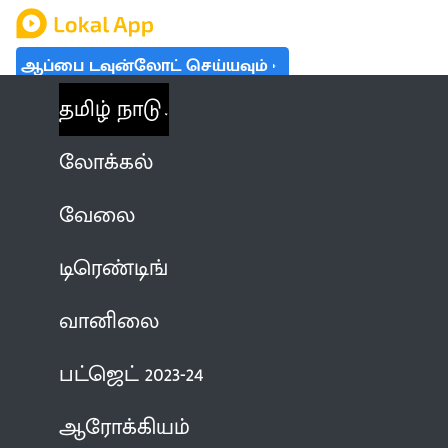
ஆப்பை டவுன்லோட் செய்யவும்
தமிழ் நாடு
லோக்கல்
வேலை
டிரெண்டிங்
வானிலை
பட்ஜெட் 2023-24
ஆரோக்கியம்