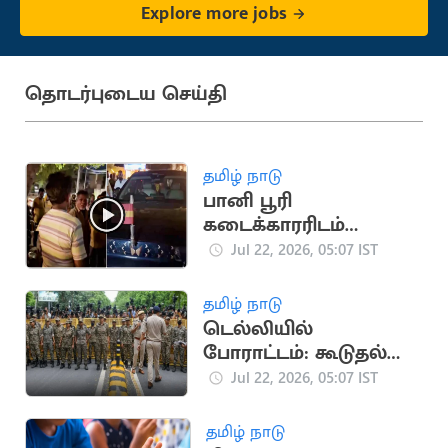
Explore more jobs
தொடர்புடைய செய்தி
தமிழ் நாடு
பானி பூரி
கடைக்காரரிடம்
தகராறு செய்த 4
Jul 22, 2026, 05:07 IST
தவெகவினர் கைது
தமிழ் நாடு
டெல்லியில்
போராட்டம்: கூடுதல்
படைகள் வரவிழிப்பு
Jul 22, 2026, 05:07 IST
தமிழ் நாடு