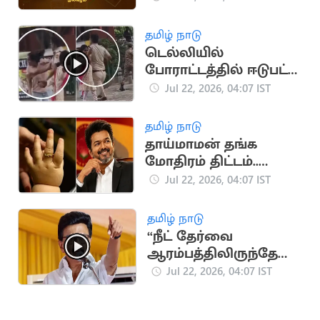
தமிழ் நாடு
டெல்லியில்
போராட்டத்தில் ஈடுபட்ட
பெண்ணை அறைந்த
Jul 22, 2026, 04:07 IST
DCP
தமிழ் நாடு
தாய்மாமன் தங்க
மோதிரம் திட்டம்..
வெளியான புதிய
Jul 22, 2026, 04:07 IST
அப்டேட்
தமிழ் நாடு
“நீட் தேர்வை
ஆரம்பத்திலிருந்தே
எதிர்த்து வந்தது
Jul 22, 2026, 04:07 IST
திமுகதான்"..
மு.க.ஸ்டாலின்