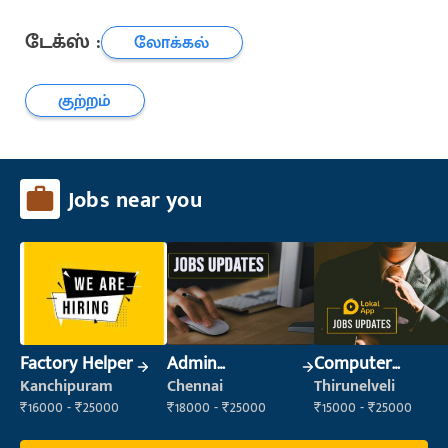
டேக்ஸ் :
லோக்கல்
குற்றம்
Jobs near you
Factory Helper
Admin
Computer
Supervisor
Operator
Kanchipuram
Chennai
Thirunelveli
₹16000 - ₹25000
₹18000 - ₹25000
₹15000 - ₹25000