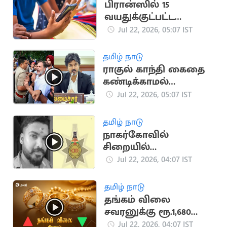
பிரான்ஸில் 15
வயதுக்குட்பட்ட
குழந்தைகளுக்கு சமூக
Jul 22, 2026, 05:07 IST
ஊடக தடை
தமிழ் நாடு
ராகுல் காந்தி கைதை
கண்டிக்காமல்
மௌனம் காக்கும்
Jul 22, 2026, 05:07 IST
விஜய்.. காங்கிரசார்
அதிர்ச்சி
தமிழ் நாடு
நாகர்கோவில்
சிறையில்
விசாரணைக் கைதி
Jul 22, 2026, 04:07 IST
மரணமடைந்த வழக்கு
சிபிசிஐடி-க்கு மாற்றம்
தமிழ் நாடு
தங்கம் விலை
சவரனுக்கு ரூ.1,680
உயர்ந்தது
Jul 22, 2026, 04:07 IST