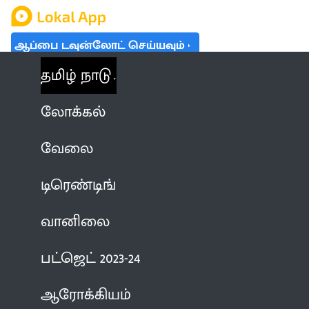
ஆப்பை டவுன்லோட் செய்யவும்
தமிழ் நாடு
லோக்கல்
வேலை
டிரெண்டிங்
வானிலை
பட்ஜெட் 2023-24
ஆரோக்கியம்