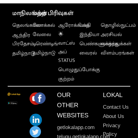
மாநிலங்கள்
மற்ற பிரிவுகள்
தெலங்கானா
லோக்கல்
ஆரோக்கியம்
பக்தி
தொழில்நுட்பம்
வேலை
🌟
இந்தியா
அரசியல்
ஆந்திர
வாட்ஸ்
பிரதேசம்
டிரெண்டிங்
பெண்களுக்காக
வாழ்த்துக்கள்
அப்
தமிழ்நாடு
வைரல்
விளம்பரங்கள்
தமிழ்நாடு
STATUS
பொழுதுப்போக்கு
குற்றம்
OUR
LOKAL
OTHER
Contact Us
WEBSITES
About Us
Privacy
getlokalapp.com
Policy
telugu.getlokalapp.com