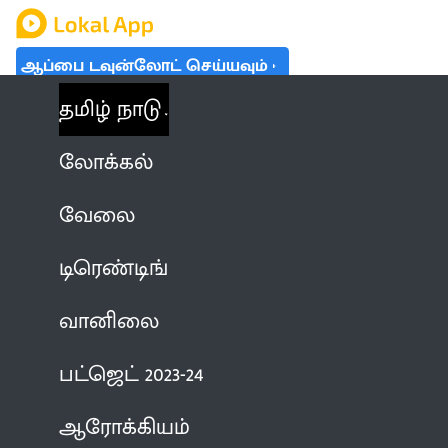
ஆப்பை டவுன்லோட் செய்யவும்
தமிழ் நாடு
லோக்கல்
வேலை
டிரெண்டிங்
வானிலை
பட்ஜெட் 2023-24
ஆரோக்கியம்