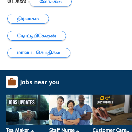
டேக்ஸ் :
லோக்கல்
நிர்வாகம்
நோட்டிபிகேஷன்
மாவட்ட செய்திகள்
Jobs near you
Tea Maker
Staff Nurse
Customer Care