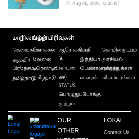
நலத்திற்கு எது
Aug 06, 2026, 12:08 IST
சிறந்தது?
மாநிலங்கள்
மற்ற பிரிவுகள்
தெலங்கானா
லோக்கல்
ஆரோக்கியம்
பக்தி
தொழில்நுட்பம்
வேலை
🌟
இந்தியா
அரசியல்
ஆந்திர
வாட்ஸ்
பிரதேசம்
டிரெண்டிங்
பெண்களுக்காக
வாழ்த்துக்கள்
அப்
தமிழ்நாடு
வைரல்
விளம்பரங்கள்
தமிழ்நாடு
STATUS
பொழுதுப்போக்கு
குற்றம்
OUR
LOKAL
OTHER
Contact Us