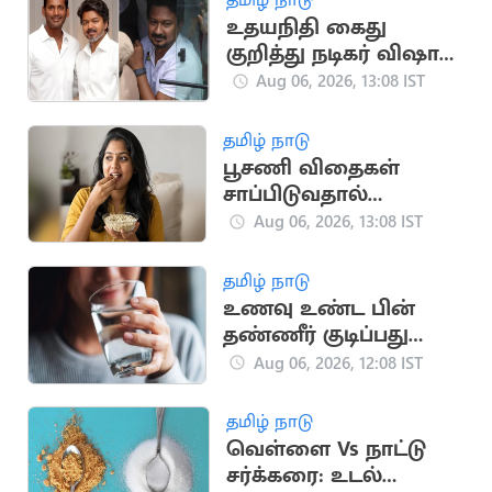
உதயநிதி கைது
குறித்து நடிகர் விஷால்
கருத்து
Aug 06, 2026, 13:08 IST
தமிழ் நாடு
பூசணி விதைகள்
சாப்பிடுவதால்
கிடைக்கும்
Aug 06, 2026, 13:08 IST
ஆரோக்கிய
நன்மைகள்
தமிழ் நாடு
உணவு உண்ட பின்
தண்ணீர் குடிப்பது
நல்லதா?
Aug 06, 2026, 12:08 IST
தமிழ் நாடு
வெள்ளை Vs நாட்டு
சர்க்கரை: உடல்