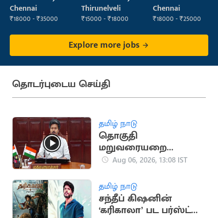
Executive
Chennai
Thirunelveli
Chennai
₹18000 - ₹35000
₹15000 - ₹18000
₹18000 - ₹25000
Explore more jobs
தொடர்புடைய செய்தி
தமிழ் நாடு
தொகுதி
மறுவரையறை
விவகாரம்.. அனைத்து
Aug 06, 2026, 13:08 IST
MP-க்களுக்கும் CM
விஜய் அழைப்பு
தமிழ் நாடு
சந்தீப் கிஷனின்
‘கரிகாலா’ பட பர்ஸ்ட்