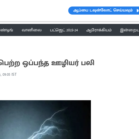
ஆப்பை டவுன்லோட் செய்யவும்
ெண்டிங்
வானிலை
பட்ஜெட் 2023-24
ஆரோக்கியம்
இன்றைய 
 பெற்ற ஒப்பந்த ஊழியர் பலி
, 09:05 IST