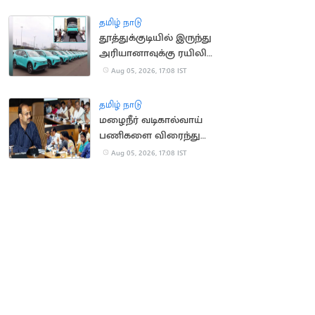
அமைக்க உத்தரவு
தமிழ் நாடு
தூத்துக்குடியில் இருந்து
அரியானாவுக்கு ரயிலில்
செல்லும் மின்சார
Aug 05, 2026, 17:08 IST
கார்கள்
தமிழ் நாடு
மழைநீர் வடிகால்வாய்
பணிகளை விரைந்து
முடிக்க உத்தரவு
Aug 05, 2026, 17:08 IST