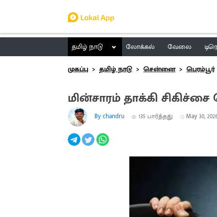
தமிழ் நாடு
லோக்கல்
வேலை
டிர
முகப்பு
தமிழ் நாடு
சென்னை
பெரம்பூர்
மின்சாரம் தாக்கி சிகிச்சை
By chandru
135
பார்த்தது
May 30, 2026