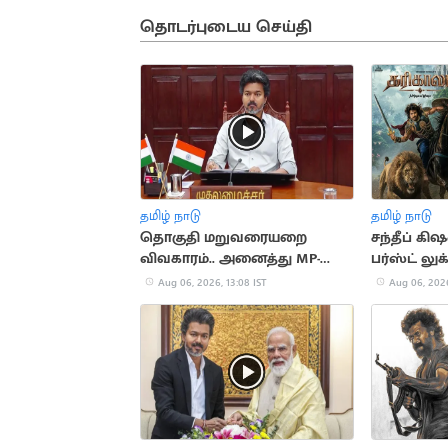
தொடர்புடைய செய்தி
தமிழ் நாடு
தமிழ் நாடு
தொகுதி மறுவரையறை
சந்தீப் கி
விவகாரம்.. அனைத்து MP-
பர்ஸ்ட் லு
க்களுக்கும் CM விஜய்
Aug 06, 2026, 13:08 IST
Aug 06, 2026
அழைப்பு