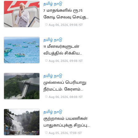
தமிழ் நாடு
7 மாதங்களில் ரூ.75
கோடி செலவு செய்த
பிரதமர் மோடி
Aug 06, 2026, 09:08 IST
தமிழ் நாடு
11 மீனவர்களுடன்
விபத்தில் சிக்கிய
இந்திய மீனவர்களின்
Aug 06, 2026, 09:08 IST
படகு
தமிழ் நாடு
முல்லைப் பெரியாறு
நீர்மட்டம்: கேரளம்
அமைச்சர் எச்சரிக்கை
Aug 06, 2026, 08:08 IST
தமிழ் நாடு
குற்றாலம் பயணிகள்
பாதுகாப்புக்கு சிறப்பு
கண்காணிப்பு குழு
Aug 05, 2026, 17:08 IST