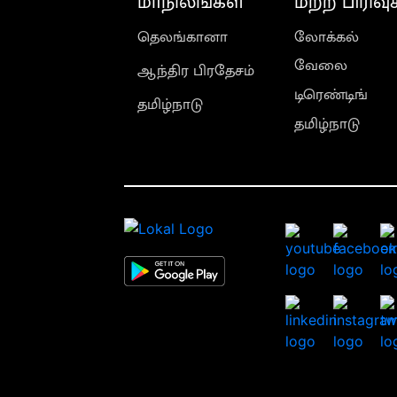
மாநிலங்கள்
மற்ற பிரிவு
தெலங்கானா
லோக்கல்
வேலை
ஆந்திர பிரதேசம்
டிரெண்டிங்
தமிழ்நாடு
தமிழ்நாடு