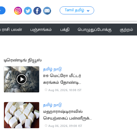
Tamil தமிழ்
ராசி பலன்
பஞ்சாங்கம்
பக்தி
பொழுதுப்போக்கு
குற்றம்
டிரெண்டிங் நியூஸ்
தமிழ் நாடு
819 மெட்ரோ மீட்டர்
சுரங்கம் தோண்டி
நீலகிரி இயந்திரம்
Aug 06, 2026, 10:08 IST
சாதனை
தமிழ் நாடு
மஹாராஷ்டிராவில்
செயற்கைப் பன்னீருக்கு
ஓராண்டு தடை
Aug 06, 2026, 09:08 IST