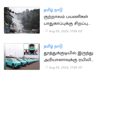
தமிழ் நாடு
குற்றாலம் பயணிகள்
பாதுகாப்புக்கு சிறப்பு
கண்காணிப்பு குழு
Aug 05, 2026, 17:08 IST
அமைக்க உத்தரவு
தமிழ் நாடு
தூத்துக்குடியில் இருந்து
அரியானாவுக்கு ரயிலில்
செல்லும் மின்சார
Aug 05, 2026, 17:08 IST
கார்கள்