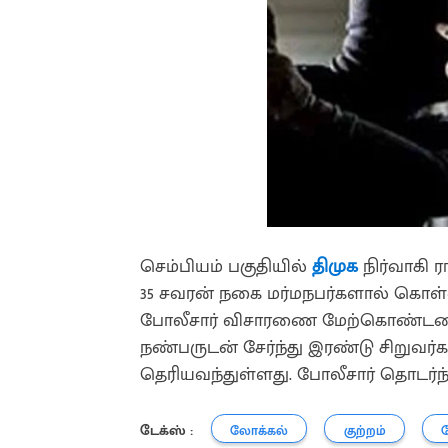
செம்பியம் பகுதியில்
திமுக
நிர்வாகி ர
35 சவரன் நகை மர்மநபர்களால் கொள்ளை
போலீசார் விசாரணை மேற்கொண்டனர். 
நண்பருடன் சேர்ந்து இரண்டு சிறுவர்கள
தெரியவந்துள்ளது. போலீசார் தொடர்ந
டேக்ஸ் :
லோக்கல்
குற்றம்