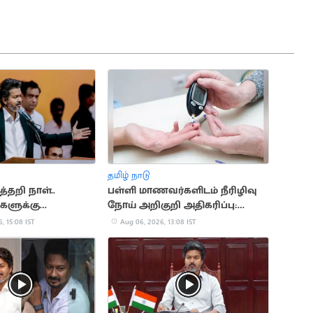
தமிழ் நாடு
்தறி நாள்..
பள்ளி மாணவர்களிடம் நீரிழிவு
களுக்கு
நோய் அறிகுறி அதிகரிப்பு:
ர் விஜய் வாழ்த்து
அதிர்ச்சி தகவல்
, 15:08 IST
Aug 06, 2026, 13:08 IST