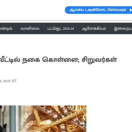
ஆப்பை டவுன்லோட் செய்யவும்
ெண்டிங்
வானிலை
பட்ஜெட் 2023-24
ஆரோக்கியம்
இன்றைய 
வீட்டில் நகை கொள்ளை; சிறுவர்கள்
6, 00:05 IST