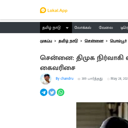
தமிழ் நாடு
லோக்கல்
வேலை
டிர
முகப்பு
தமிழ் நாடு
சென்னை
பெரம்பூர்
சென்னை: திமுக நிர்வாகி 
கைவரிசை
By chandru
389
பார்த்தது
May 28, 202