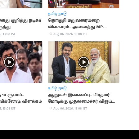
தமிழ் நாடு
து குறித்து நடிகர்
தொகுதி மறுவரையறை
ுத்து
விவகாரம்.. அனைத்து MP-
க்களுக்கும் CM விஜய் அழைப்பு
, 13:08 IST
Aug 06, 2026, 13:08 IST
தமிழ் நாடு
 10 ரூபாய்..
ஆறுகள் இணைப்பு.. பிரதமர்
விக்னேஷ் விளக்கம்
மோடிக்கு முதலமைச்சர் விஜய்
கடிதம்
, 13:08 IST
Aug 06, 2026, 13:08 IST