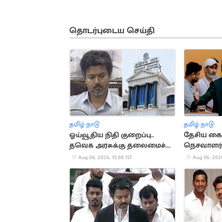
தொடர்புடைய செய்தி
தமிழ் நாடு
தமிழ் நாடு
ஓய்வூதிய நிதி குறைப்பு..
தேசிய கைத
தவெக அரசுக்கு தலைமைச்
நெசவாளர்
செயலகச் சங்கம் கண்டனம்
முதலமைச்ச
Aug 06, 2026, 15:08 IST
Aug 06, 2026