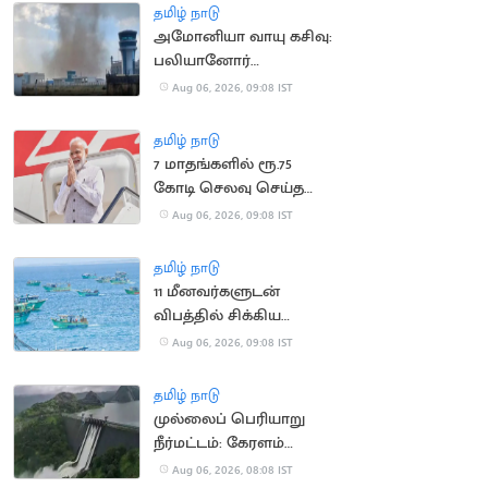
தமிழ் நாடு
அமோனியா வாயு கசிவு:
பலியானோர்
குடும்பங்களுக்கு ரூ.10
Aug 06, 2026, 09:08 IST
லட்சம் இழப்பீடு
தமிழ் நாடு
7 மாதங்களில் ரூ.75
கோடி செலவு செய்த
பிரதமர் மோடி
Aug 06, 2026, 09:08 IST
தமிழ் நாடு
11 மீனவர்களுடன்
விபத்தில் சிக்கிய
இந்திய மீனவர்களின்
Aug 06, 2026, 09:08 IST
படகு
தமிழ் நாடு
முல்லைப் பெரியாறு
நீர்மட்டம்: கேரளம்
அமைச்சர் எச்சரிக்கை
Aug 06, 2026, 08:08 IST