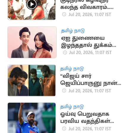
குடிநீரில் கழிவுநீர்
கலந்த விவகாரம்..
தவெக MLA முன்
Jul 20, 2026, 11:07 IST
நடந்த மோதல்
தமிழ் நாடு
ஏஐ துணையை
இழந்ததால் துக்கம்
அனுசரிக்கும் சீன
Jul 20, 2026, 11:07 IST
இளைஞர்கள்
தமிழ் நாடு
“விஜய் சார்
ஜெயிப்பாருனு நான்
நினைக்கல”..
Jul 20, 2026, 11:07 IST
ஹெச்.வினோத்
தமிழ் நாடு
ஓய்வு பெறுவதாக
பரவிய வதந்திகள்
குறித்து ரோஹித்
Jul 20, 2026, 11:07 IST