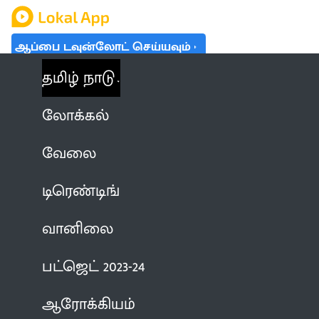
ஆப்பை டவுன்லோட் செய்யவும்
தமிழ் நாடு
லோக்கல்
வேலை
டிரெண்டிங்
வானிலை
பட்ஜெட் 2023-24
ஆரோக்கியம்