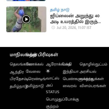
சர்மா விளக்கம்
தமிழ் நாடு
ஜிப்லைன் அறுந்து 40
அடி உயரத்தில் இருந்து
விழுந்த நபர்
Jul 20, 2026, 11:07 IST
மாநிலங்கள்
மற்ற பிரிவுகள்
தெலங்கானா
லோக்கல்
ஆரோக்கியம்
பக்தி
தொழில்நுட்பம்
வேலை
🌟
இந்தியா
அரசியல்
ஆந்திர
வாட்ஸ்
பிரதேசம்
டிரெண்டிங்
பெண்களுக்காக
வாழ்த்துக்கள்
அப்
தமிழ்நாடு
வைரல்
விளம்பரங்கள்
தமிழ்நாடு
STATUS
பொழுதுப்போக்கு
குற்றம்