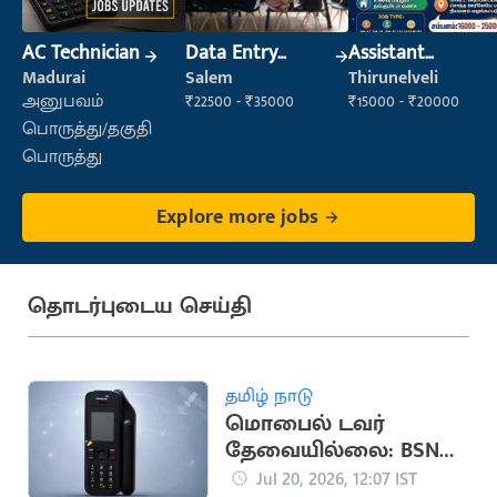
AC Technician
Data Entry
Assistant
Operator
Manager
Madurai
Salem
Thirunelveli
அனுபவம்
₹22500 - ₹35000
₹15000 - ₹20000
பொருத்து/தகுதி
பொருத்து
Explore more jobs
தொடர்புடைய செய்தி
தமிழ் நாடு
மொபைல் டவர்
தேவையில்லை: BSNL-
ன் புதிய
Jul 20, 2026, 12:07 IST