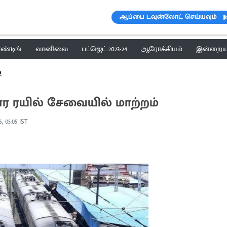
ஆப்பை டவுன்லோட் செய்யவும்
ெண்டிங்
வானிலை
பட்ஜெட் 2023-24
ஆரோக்கியம்
இன்றைய 
்
ார ரயில் சேவையில் மாற்றம்
, 05:05 IST