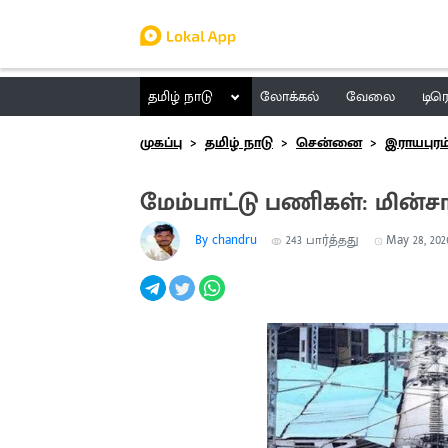
தமிழ் நாடு
லோக்கல்
வேலை
டிர
முகப்பு
தமிழ் நாடு
சென்னை
இராயபுரம
மேம்பாட்டு பணிகள்: மின்ச
By chandru
243
பார்த்தது
May 28, 2026