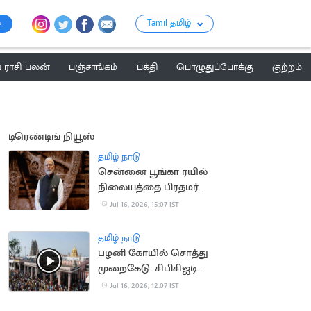
Tamil தமிழ்
ராசி பலன்
பஞ்சாங்கம்
பக்தி
பொழுதுப்போக்கு
குற்றம்
டிரெண்டிங் நியூஸ்
தமிழ் நாடு
சென்னை பூங்கா ரயில்
நிலையத்தை பிரதமர்
மோடி நாளை திறந்து
Jul 16, 2026, 15:07 IST
வைக்கிறார்
தமிழ் நாடு
பழனி கோயில் சொத்து
முறைகேடு.. சிபிசிஐடி
விசாரணை
Jul 16, 2026, 12:07 IST