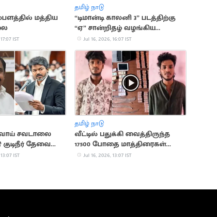
தமிழ் நாடு
ம்பளத்தில் மத்திய
“டிமான்டி காலனி 3” படத்திற்கு
லை
“ஏ” சான்றிதழ் வழங்கிய
தணிக்கை வாரியம்
 17:07 IST
Jul 16, 2026, 16:07 IST
தமிழ் நாடு
் வாய் சவடாலை
வீட்டில் பதுக்கி வைத்திருந்த
டு குடிநீர் தேவையை
17500 போதை மாத்திரைகள்
ண்ணுங்க'
பறிமுதல்
 13:07 IST
Jul 16, 2026, 13:07 IST