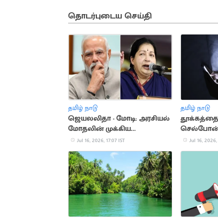
தொடர்புடைய செய்தி
தமிழ் நாடு
தமிழ் நாடு
ஜெயலலிதா - மோடி: அரசியல்
தூக்கத்தை
மோதலின் முக்கிய
செல்போன்.
தருணங்கள்
ஆபத்துகள
Jul 16, 2026, 17:07 IST
Jul 16, 2026,