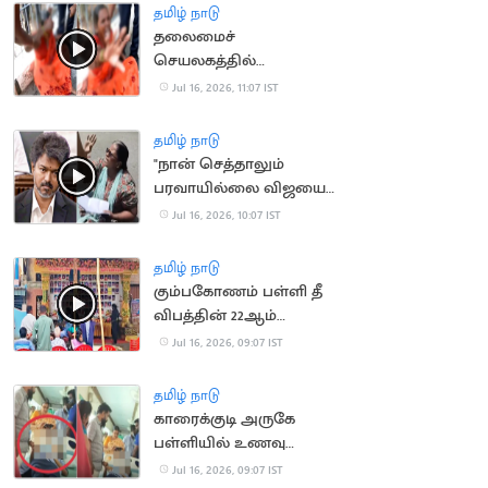
தமிழ் நாடு
தலைமைச்
செயலகத்தில்
தீக்குளிக்க முயன்ற
Jul 16, 2026, 11:07 IST
பெண்
தமிழ் நாடு
"நான் செத்தாலும்
பரவாயில்லை விஜயை
பாக்கணும்".. பெண்
Jul 16, 2026, 10:07 IST
போராட்டம்
தமிழ் நாடு
கும்பகோணம் பள்ளி தீ
விபத்தின் 22ஆம்
ஆண்டு நினைவு தினம்
Jul 16, 2026, 09:07 IST
அனுசரிப்பு
தமிழ் நாடு
காரைக்குடி அருகே
பள்ளியில் உணவு
சாப்பிட்ட மாணவிகள்
Jul 16, 2026, 09:07 IST