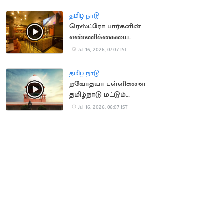
திடீரென மயக்கம்
தமிழ் நாடு
ரெஸ்ட்ரோ பார்களின்
எண்ணிக்கையை
அதிகரிக்க TN அரசு
Jul 16, 2026, 07:07 IST
திட்டம்?
தமிழ் நாடு
நவோதயா பள்ளிகளை
தமிழ்நாடு மட்டும்
நிராகரிப்பது ஏன்? -
Jul 16, 2026, 06:07 IST
உச்சநீதிமன்றம்