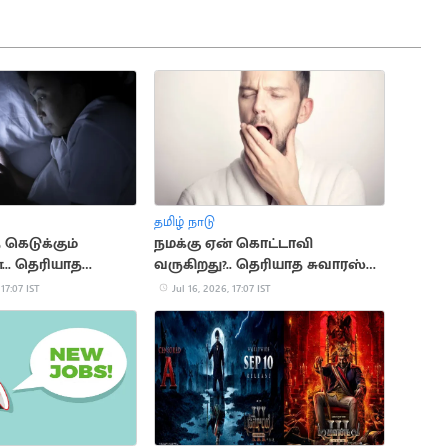
தமிழ் நாடு
 கெடுக்கும்
நமக்கு ஏன் கொட்டாவி
.. தெரியாத
வருகிறது?.. தெரியாத சுவாரஸ்ய
்
காரணங்கள்
 17:07 IST
Jul 16, 2026, 17:07 IST