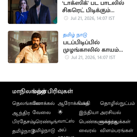
‘டாக்ஸிக்’ பட பாடலில்
சிகரெட் பிடிக்கும்
நயன்தாரா: சமூக
Jul 21, 2026, 14:07 IST
வலைதளங்களில்
வைரல்
தமிழ் நாடு
படப்பிடிப்பில்
முழங்காலில் காயம்
அடைந்த நடிகர்
Jul 21, 2026, 14:07 IST
பாலகிருஷ்ணா
மாநிலங்கள்
மற்ற பிரிவுகள்
தெலங்கானா
லோக்கல்
ஆரோக்கியம்
பக்தி
தொழில்நுட்பம்
வேலை
🌟
இந்தியா
அரசியல்
ஆந்திர
வாட்ஸ்
பிரதேசம்
டிரெண்டிங்
பெண்களுக்காக
வாழ்த்துக்கள்
அப்
தமிழ்நாடு
வைரல்
விளம்பரங்கள்
தமிழ்நாடு