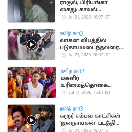
ராகுல், பிரியங்கா
கைது: காவல்
நிலையம் வந்த
Jul 21, 2026, 16:07 IST
சோனியா காந்தி
தமிழ் நாடு
வாகன விபத்தில்
படுகாயமடைந்தவரை
மீட்டு
Jul 21, 2026, 16:07 IST
மருத்துவமனையில்
சேர்த்த தவெக MLA
தமிழ் நாடு
மகளிர்
உரிமைத்தொகை
உயர்கிறதா? புதிய
Jul 21, 2026, 15:07 IST
விண்ணப்பங்கள்
பெறத் திட்டம்
தமிழ் நாடு
கரூர் சம்பவ காட்சிகள்
'ஜனநாயகன்' படத்தில்
பயன்படுத்தப்பட்டதா?
Jul 21, 2026, 15:07 IST