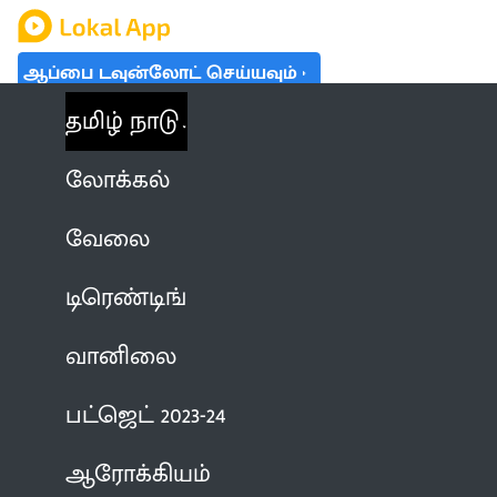
ஆப்பை டவுன்லோட் செய்யவும்
தமிழ் நாடு
லோக்கல்
வேலை
டிரெண்டிங்
வானிலை
பட்ஜெட் 2023-24
ஆரோக்கியம்