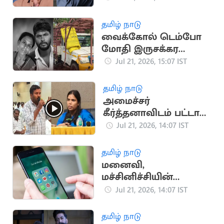
எச்.வினோத் விளக்கம்
தமிழ் நாடு
வைக்கோல் டெம்போ
மோதி இருசக்கர
வாகனத்தில் சென்ற
Jul 21, 2026, 15:07 IST
தம்பதி பலி
தமிழ் நாடு
அமைச்சர்
கீர்த்தனாவிடம் பட்டாசு
உற்பத்தியாளர்
Jul 21, 2026, 14:07 IST
ஆதங்கம்
தமிழ் நாடு
மனைவி,
மச்சினிச்சியின்
புகைப்படங்களை
Jul 21, 2026, 14:07 IST
ஆபாசமாக பதிவிட்ட
கணவன்
தமிழ் நாடு