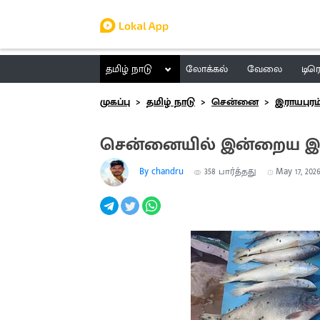
தமிழ் நாடு
லோக்கல்
வேலை
டிர
முகப்பு
தமிழ் நாடு
சென்னை
இராயபுரம
சென்னையில் இன்றைய இற
By chandru
358
பார்த்தது
May 17, 2026