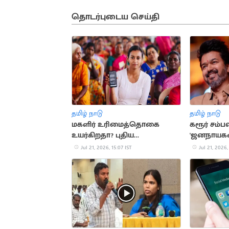
தொடர்புடைய செய்தி
தமிழ் நாடு
தமிழ் நாடு
மகளிர் உரிமைத்தொகை
கரூர் சம்ப
உயர்கிறதா? புதிய
'ஜனநாயகன்
விண்ணப்பங்கள் பெறத்
பயன்படுத்
Jul 21, 2026, 15:07 IST
Jul 21, 2026,
திட்டம்
எச்.வினோத