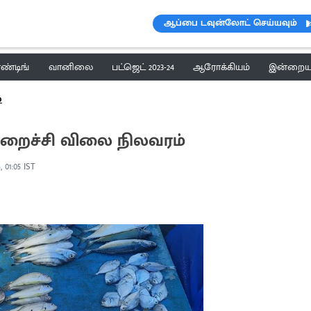
ஆப்பை டவுன்லோட் செய்யவும்
ெண்டிங்
வானிலை
பட்ஜெட் 2023-24
ஆரோக்கியம்
இன்றைய 
்
ைச்சி விலை நிலவரம்
, 01:05 IST