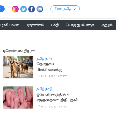
Tamil தமிழ்
ராசி பலன்
பஞ்சாங்கம்
பக்தி
பொழுதுப்போக்கு
குற்றம்
டிரெண்டிங் நியூஸ்
தமிழ் நாடு
தெருநாய்
பிரச்சினைக்கு
நடவடிக்கை எடுத்ததாக
Jul 21, 2026, 13:07 IST
தெரியவில்லை: உயர்
நீதிமன்றம் அதிருப்தி
தமிழ் நாடு
ஒரே பிரசவத்தில் 4
குழந்தைகள்: நிதியுதவி
கோரும் ஆஸ்திரேலிய
Jul 21, 2026, 11:07 IST
குடும்பம்