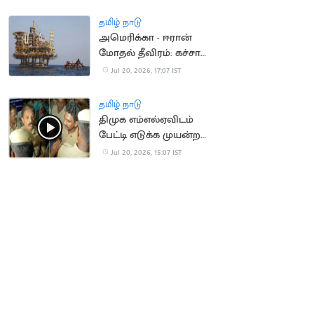
தமிழ் நாடு
அமெரிக்கா - ஈரான்
மோதல் தீவிரம்: கச்சா
எண்ணெய் தட்டுப்பாடு
Jul 20, 2026, 17:07 IST
அபாயம்
தமிழ் நாடு
திமுக எம்எல்ஏவிடம்
பேட்டி எடுக்க முயன்ற
செய்தியாளர்களுக்கு
Jul 20, 2026, 15:07 IST
போலீஸ் மிரட்டல்