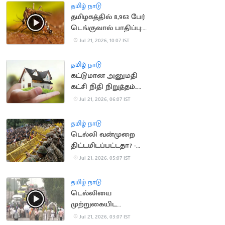
தமிழ் நாடு
தமிழகத்தில் 8,963 பேர்
டெங்குவால் பாதிப்பு:
சுகாதாரத்துறை தகவல்
Jul 21, 2026, 10:07 IST
தமிழ் நாடு
கட்டுமான அனுமதி
கட்சி நிதி நிறுத்தம்..
வீடுகள் விலை
Jul 21, 2026, 06:07 IST
குறைகிறது
தமிழ் நாடு
டெல்லி வன்முறை
திட்டமிடப்பட்டதா? -
விசாரணை தீவிரம்
Jul 21, 2026, 05:07 IST
தமிழ் நாடு
டெல்லியை
முற்றுகையிட
விவசாயிகள் ஆயத்தம்
Jul 21, 2026, 03:07 IST