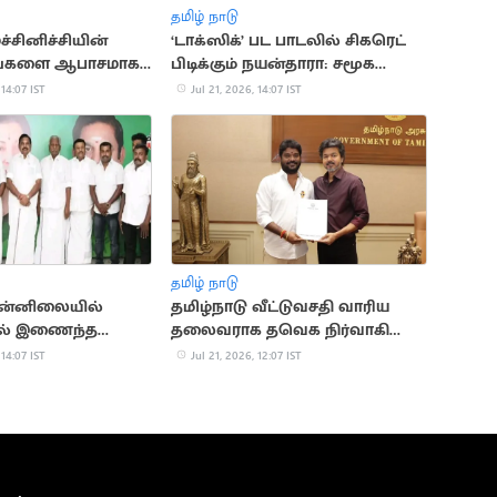
தமிழ் நாடு
்சினிச்சியின்
‘டாக்ஸிக்’ பட பாடலில் சிகரெட்
டங்களை ஆபாசமாக
பிடிக்கும் நயன்தாரா: சமூக
 கணவன்
வலைதளங்களில் வைரல்
 14:07 IST
Jul 21, 2026, 14:07 IST
தமிழ் நாடு
ுன்னிலையில்
தமிழ்நாடு வீட்டுவசதி வாரிய
ில் இணைந்த
தலைவராக தவெக நிர்வாகி
நிர்வாகிகள்
சிவா நியமனம்
 14:07 IST
Jul 21, 2026, 12:07 IST