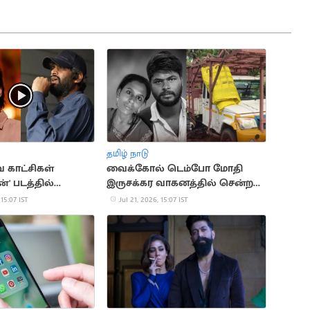
தமிழ் நாடு
வ காட்சிகள்
வைக்கோல் டெம்போ மோதி
' படத்தில்
இருசக்கர வாகனத்தில் சென்ற
தப்பட்டதா?
தம்பதி பலி
 15:07 IST
Jul 21, 2026, 15:07 IST
் விளக்கம்