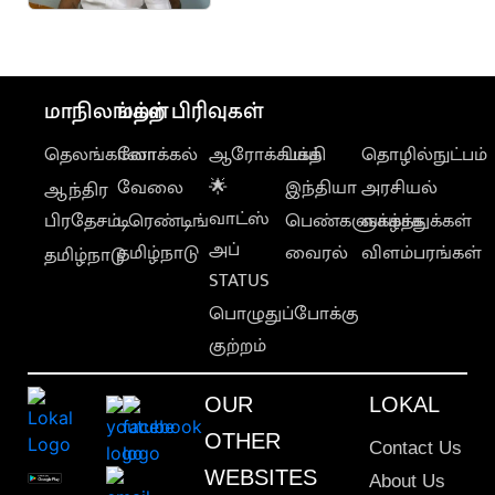
சும்மா ஆட்சி
மாநிலங்கள்
மற்ற பிரிவுகள்
தெலங்கானா
லோக்கல்
ஆரோக்கியம்
பக்தி
தொழில்நுட்பம்
வேலை
🌟
இந்தியா
அரசியல்
ஆந்திர
வாட்ஸ்
பிரதேசம்
டிரெண்டிங்
பெண்களுக்காக
வாழ்த்துக்கள்
அப்
தமிழ்நாடு
வைரல்
விளம்பரங்கள்
தமிழ்நாடு
STATUS
பொழுதுப்போக்கு
குற்றம்
OUR
LOKAL
OTHER
Contact Us
WEBSITES
About Us