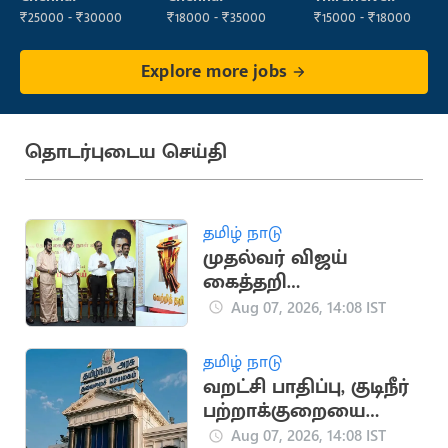
₹25000 - ₹30000
₹18000 - ₹35000
₹15000 - ₹18000
Explore more jobs
தொடர்புடைய செய்தி
தமிழ் நாடு
முதல்வர் விஜய்
கைத்தறி
கண்காட்சியை
Aug 07, 2026, 14:08 IST
தொடங்கி வைத்தார்
தமிழ் நாடு
வறட்சி பாதிப்பு, குடிநீர்
பற்றாக்குறையை
சமாளிக்க ரூ.288.97
Aug 07, 2026, 14:08 IST