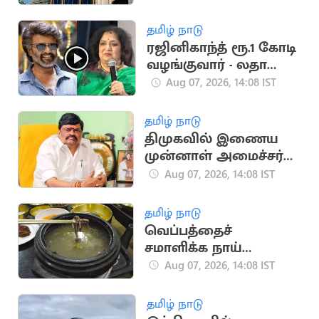
கோடி நிதி ஒதுக்கீடு
தமிழ் நாடு
ரஜினிகாந்த் ரூ.1 கோடி
வழங்குவார் - லதா
ரஜினிகாந்த்
Aug 07, 2026, 14:08 IST
தமிழ் நாடு
திமுகவில் இணைய
முன்னாள் அமைச்சர்
ராஜேந்திர பாலாஜிக்கு
Aug 07, 2026, 14:08 IST
நெருக்கடி?
தமிழ் நாடு
வெப்பத்தைச்
சமாளிக்க நாய்
இறைச்சி சூப் குடிக்க
Aug 07, 2026, 14:08 IST
அறிவுறுத்தல்
தமிழ் நாடு