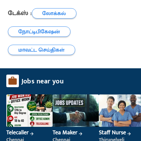
டேக்ஸ் :
லோக்கல்
நோட்டிபிகேஷன்
மாவட்ட செய்திகள்
Jobs near you
Telecaller
Tea Maker
Staff Nurse
Chennai
Chennai
Thirunelveli