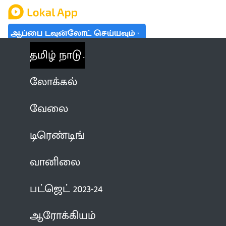
ஆப்பை டவுன்லோட் செய்யவும்
தமிழ் நாடு
லோக்கல்
வேலை
டிரெண்டிங்
வானிலை
பட்ஜெட் 2023-24
ஆரோக்கியம்