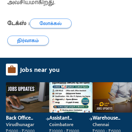
அவசியமாகிறது.
டேக்ஸ் :
லோக்கல்
நிர்வாகம்
Jobs near you
Back Office
Assistant
Warehouse
Executive
Manager
Supervisor
Virudhunagar
Coimbatore
Chennai
(Administration)
(Warehouse &
₹15000 - ₹25000
₹20000 - ₹35000
₹15000 - ₹15000