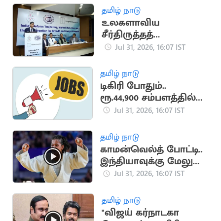
பரபரப்பு.. நெரிசலில்
தமிழ் நாடு
சிக்கி 9 பேர் பலி
உலகளாவிய
சீர்திருத்தத்
தரவரிசையில் இந்தியா
Jul 31, 2026, 16:07 IST
57வது இடத்திற்கு
முன்னேற்றம்
தமிழ் நாடு
டிகிரி போதும்..
ரூ.44,900 சம்பளத்தில்
மத்திய அரசு வேலை
Jul 31, 2026, 16:07 IST
தமிழ் நாடு
காமன்வெல்த் போட்டி..
இந்தியாவுக்கு மேலும்
ஒரு தங்கம்
Jul 31, 2026, 16:07 IST
தமிழ் நாடு
"விஜய் கர்நாடகா