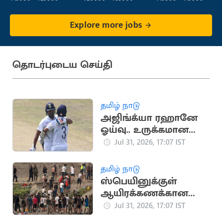
Fulfillment)
Explore more jobs
தொடர்புடைய செய்தி
தமிழ் நாடு
அஜிங்க்யா ரஹானே
ஓய்வு.. உருக்கமான
பதிவை வெளியிட்ட
Jul 31, 2026, 17:07 IST
ரோகித் சர்மா
தமிழ் நாடு
ஸ்பெயினுக்குள்
ஆயிரக்கணக்கான
அகதிகள்
Jul 31, 2026, 17:07 IST
நுழைந்ததால்