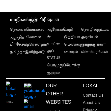
பெண்
மாநிலங்கள்
மற்ற பிரிவுகள்
தெலங்கானா
லோக்கல்
ஆரோக்கியம்
பக்தி
தொழில்நுட்பம்
வேலை
🌟
இந்தியா
அரசியல்
ஆந்திர
வாட்ஸ்
பிரதேசம்
டிரெண்டிங்
பெண்களுக்காக
வாழ்த்துக்கள்
அப்
தமிழ்நாடு
வைரல்
விளம்பரங்கள்
தமிழ்நாடு
STATUS
பொழுதுப்போக்கு
குற்றம்
OUR
LOKAL
OTHER
Contact Us
WEBSITES
About Us
Privacy