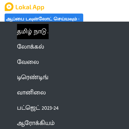
ஆப்பை டவுன்லோட் செய்யவும்
தமிழ் நாடு
லோக்கல்
வேலை
டிரெண்டிங்
வானிலை
பட்ஜெட் 2023-24
ஆரோக்கியம்