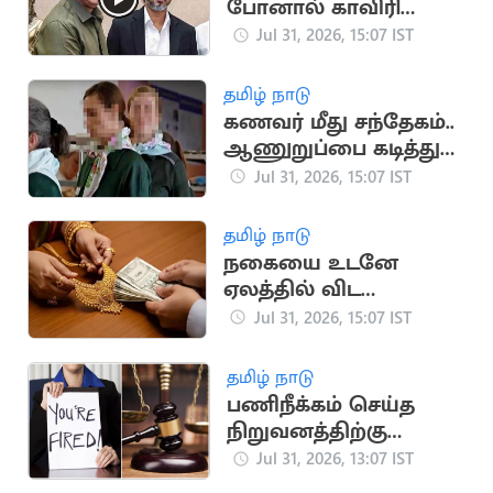
போனால் காவிரி
வந்துவிடாது" -
Jul 31, 2026, 15:07 IST
அன்புமணி விமர்சனம்
தமிழ் நாடு
கணவர் மீது சந்தேகம்..
ஆணுறுப்பை கடித்து
துப்பிய மனைவி
Jul 31, 2026, 15:07 IST
தமிழ் நாடு
நகையை உடனே
ஏலத்தில் விட
முடியாது.. ஆர்பிஐ
Jul 31, 2026, 15:07 IST
விதிமுறைகள்
விளக்கம்
தமிழ் நாடு
பணிநீக்கம் செய்த
நிறுவனத்திற்கு
எதிராக வழக்கு.. ரூ.19
Jul 31, 2026, 13:07 IST
லட்சம் இழப்பீடு பெற்ற