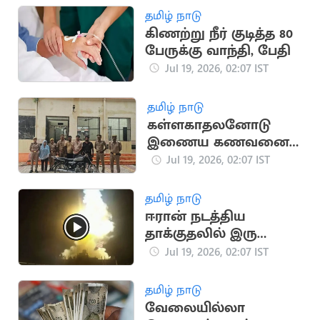
தமிழ் நாடு
கிணற்று நீர் குடித்த 80
பேருக்கு வாந்தி, பேதி
Jul 19, 2026, 02:07 IST
தமிழ் நாடு
கள்ளகாதலனோடு
இணைய கணவனை
பாம்பை வைத்து
Jul 19, 2026, 02:07 IST
கொன்ற மனைவி
தமிழ் நாடு
ஈரான் நடத்திய
தாக்குதலில் இரு
அமெரிக்க வீரர்கள்
Jul 19, 2026, 02:07 IST
உயிரிழப்பு
தமிழ் நாடு
வேலையில்லா