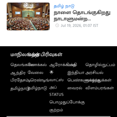
தமிழ் நாடு
நாளை தொடங்குகிறது
நாடாளுமன்ற
மழைக்காலக்
Jul 19, 2026, 01:07 IST
கூட்டத்தொடர்
மாநிலங்கள்
மற்ற பிரிவுகள்
தெலங்கானா
லோக்கல்
ஆரோக்கியம்
பக்தி
தொழில்நுட்பம்
வேலை
🌟
இந்தியா
அரசியல்
ஆந்திர
வாட்ஸ்
பிரதேசம்
டிரெண்டிங்
பெண்களுக்காக
வாழ்த்துக்கள்
அப்
தமிழ்நாடு
வைரல்
விளம்பரங்கள்
தமிழ்நாடு
STATUS
பொழுதுப்போக்கு
குற்றம்