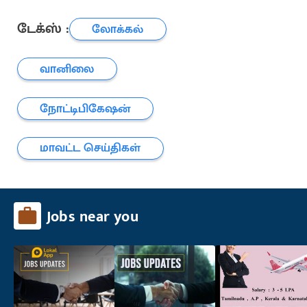
டேக்ஸ் :
லோக்கல்
வானிலை
நோட்டிபிகேஷன்
மாவட்ட செய்திகள்
Jobs near you