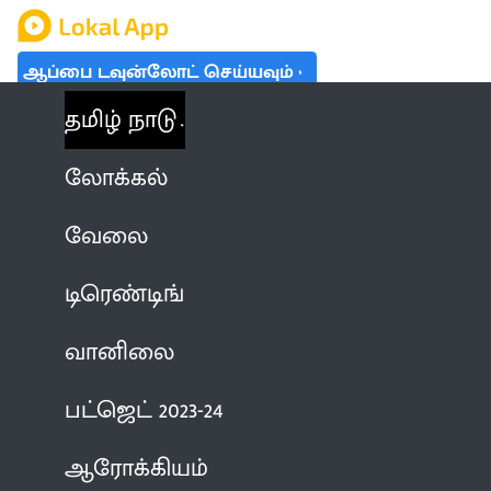
ஆப்பை டவுன்லோட் செய்யவும்
தமிழ் நாடு
லோக்கல்
வேலை
டிரெண்டிங்
வானிலை
பட்ஜெட் 2023-24
ஆரோக்கியம்