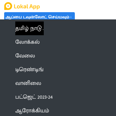
ஆப்பை டவுன்லோட் செய்யவும்
தமிழ் நாடு
லோக்கல்
வேலை
டிரெண்டிங்
வானிலை
பட்ஜெட் 2023-24
ஆரோக்கியம்