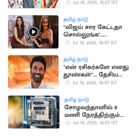
கொடுக்கும் நண்பன்
Jul 18, 2026, 16:07 IST
நான்”.. அமைச்சர்
ஸ்ரீநாத்
தமிழ் நாடு
"விஜய் சார கேட்டதா
சொல்லுங்க"..
திரிஷாவை நோக்கி
Jul 18, 2026, 16:07 IST
குரல் எழுப்பிய
ரசிகர்கள்
தமிழ் நாடு
"என் ரசிகர்களே எனது
தூண்கள்"... தேசிய
விருதுக்கு தனுஷ்
Jul 18, 2026, 16:07 IST
நெகிழ்ச்சி பதிவு
தமிழ் நாடு
சோழவந்தானில் 8
மணி நேரத்திற்கும்
மேலாக மின்தடை..
Jul 18, 2026, 16:07 IST
மக்கள் அவதி