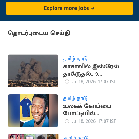
Explore more jobs
தொடர்புடைய செய்தி
தமிழ் நாடு
காசாவில் இஸ்ரேல்
தாக்குதல்.. 9
பாலஸ்தீனர்கள்
Jul 18, 2026, 17:07 IST
உயிரிழப்பு
தமிழ் நாடு
உலகக் கோப்பை
போட்டியில்
பயன்படுத்திய பீலே
Jul 18, 2026, 17:07 IST
சீருடை ரூ.47 கோடிக்கு
ஏலம்
தமிழ் நாடு