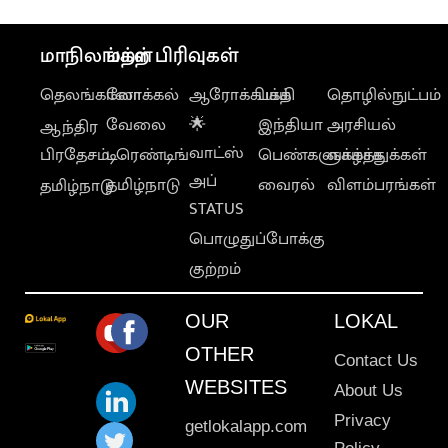
மாநிலங்கள்
மற்ற பிரிவுகள்
தெலங்கானா
லோக்கல்
ஆரோக்கியம்
பக்தி
தொழில்நுட்பம்
வேலை
🌟
இந்தியா
அரசியல்
ஆந்திர
வாட்ஸ்
பிரதேசம்
டிரெண்டிங்
பெண்களுக்காக
வாழ்த்துக்கள்
அப்
தமிழ்நாடு
வைரல்
விளம்பரங்கள்
தமிழ்நாடு
STATUS
பொழுதுப்போக்கு
குற்றம்
OUR
LOKAL
OTHER
Contact Us
WEBSITES
About Us
Privacy
getlokalapp.com
Policy