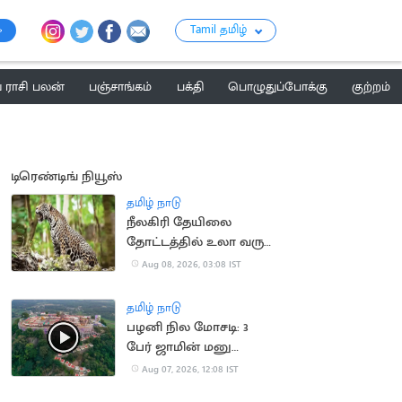
Tamil தமிழ்
ராசி பலன்
பஞ்சாங்கம்
பக்தி
பொழுதுப்போக்கு
குற்றம்
டிரெண்டிங் நியூஸ்
தமிழ் நாடு
நீலகிரி தேயிலை
தோட்டத்தில் உலா வரும்
சிறுத்தை:
Aug 08, 2026, 03:08 IST
தொழிலாளர்கள்
கோரிக்கை
தமிழ் நாடு
பழனி நில மோசடி: 3
பேர் ஜாமின் மனு
தள்ளுபடி
Aug 07, 2026, 12:08 IST