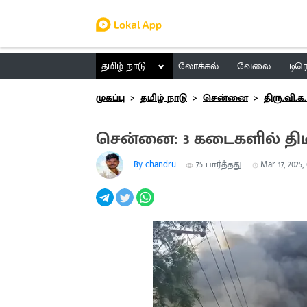
தமிழ் நாடு
லோக்கல்
வேலை
டிர
முகப்பு
தமிழ் நாடு
சென்னை
திரு.வி.க.
சென்னை: 3 கடைகளில் திடீர்
By chandru
75
பார்த்தது
Mar 17, 2025,