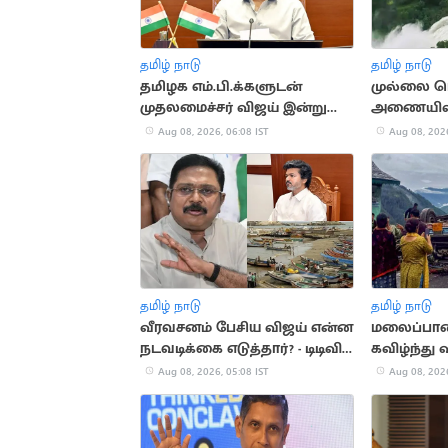
தமிழ் நாடு
தமிழ் நாடு
தமிழக எம்.பி.க்களுடன்
முல்லை ப
முதலமைச்சர் விஜய் இன்று
அணையிலிர
ஆலோசனை
திறப்பு
Aug 08, 2026, 06:08 IST
Aug 08, 2026
தமிழ் நாடு
தமிழ் நாடு
வீரவசனம் பேசிய விஜய் என்ன
மலைப்பாத
நடவடிக்கை எடுத்தார்? - டிடிவி
கவிழ்ந்து வ
தினகரன் கேள்வி
Aug 08, 2026, 05:08 IST
Aug 08, 2026