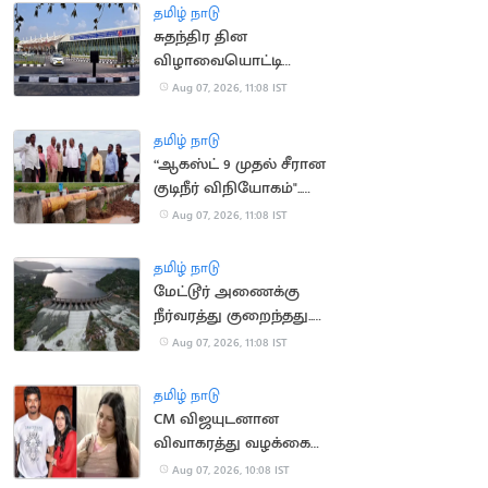
தமிழ் நாடு
சுதந்திர தின
விழாவையொட்டி
விமான நிலையத்துக்கு
Aug 07, 2026, 11:08 IST
பார்வையாளர்கள்
செல்ல தடை
தமிழ் நாடு
“ஆகஸ்ட் 9 முதல் சீரான
குடிநீர் விநியோகம்"..
தூத்துக்குடி மேயர் உறுதி
Aug 07, 2026, 11:08 IST
தமிழ் நாடு
மேட்டூர் அணைக்கு
நீர்வரத்து குறைந்தது..
13,674 கன அடியாக சரிவு
Aug 07, 2026, 11:08 IST
தமிழ் நாடு
CM விஜயுடனான
விவாகரத்து வழக்கை
வாபஸ் வாங்கினார்
Aug 07, 2026, 10:08 IST