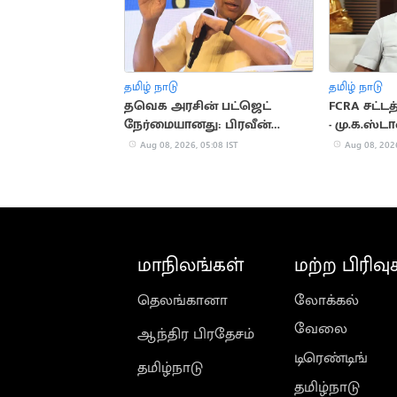
தமிழ் நாடு
தமிழ் நாடு
தவெக அரசின் பட்ஜெட்
FCRA சட்ட
நேர்மையானது: பிரவீன்
- மு.க.ஸ்ட
சக்ரவர்த்தி புகழாரம்
Aug 08, 2026, 05:08 IST
Aug 08, 2026
மாநிலங்கள்
மற்ற பிரிவு
தெலங்கானா
லோக்கல்
வேலை
ஆந்திர பிரதேசம்
டிரெண்டிங்
தமிழ்நாடு
தமிழ்நாடு