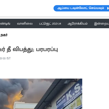
ஆப்பை டவுன்லோட் செய்யவும்
ெண்டிங்
வானிலை
பட்ஜெட் 2023-24
ஆரோக்கியம்
இன்றைய 
 நகர்
 தீ விபத்து; பரபரப்பு
 07:03 IST