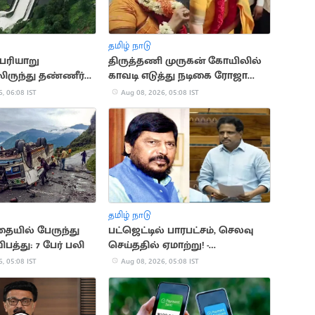
தமிழ் நாடு
ெரியாறு
திருத்தணி முருகன் கோயிலில்
ுந்து தண்ணீர்
காவடி எடுத்து நடிகை ரோஜா
வழிபாடு
, 06:08 IST
Aug 08, 2026, 05:08 IST
தமிழ் நாடு
ையில் பேருந்து
பட்ஜெட்டில் பாரபட்சம், செலவு
ிபத்து: 7 பேர் பலி
செய்ததில் ஏமாற்று! -
சு.வெங்கடேசன் தாக்கு
, 05:08 IST
Aug 08, 2026, 05:08 IST