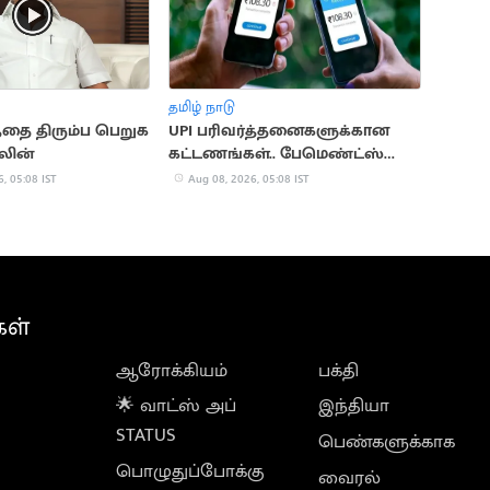
தமிழ் நாடு
த்தை திரும்ப பெறுக
UPI பரிவர்த்தனைகளுக்கான
ாலின்
கட்டணங்கள்.. பேமெண்ட்ஸ்
கவுன்சில் விளக்கம்
, 05:08 IST
Aug 08, 2026, 05:08 IST
கள்
ஆரோக்கியம்
பக்தி
🌟 வாட்ஸ் அப்
இந்தியா
STATUS
பெண்களுக்காக
பொழுதுப்போக்கு
வைரல்