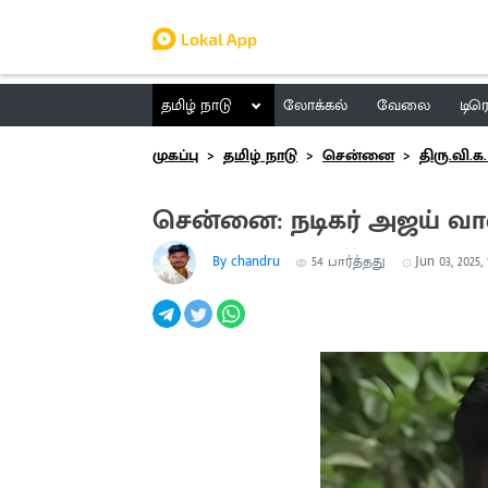
தமிழ் நாடு
லோக்கல்
வேலை
டிர
முகப்பு
தமிழ் நாடு
சென்னை
திரு.வி.க.
சென்னை: நடிகர் அஜய் வா
By chandru
54
பார்த்தது
Jun 03, 2025,