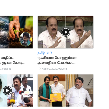
தமிழ் நாடு
ாதிப்பு:
"ரகசியமா பேசணும்னா
் ரூ.340 கோடி
அமைதியா பேசுங்க"..
எதிர்க்கட்சியினருக்கு சபாநாயகர்
, 08:08 IST
Aug 06, 2026, 08:08 IST
அறிவுரை