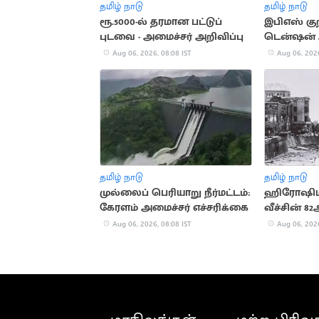
தமிழ் நாடு
தமிழ் நாடு
ரூ.5000-ல் தரமான பட்டுப்
இபிஎஸ் குற
புடவை - அமைச்சர் அறிவிப்பு
டென்ஷன
சி.வி.சண்ம
Aug 06, 2026, 08:08 IST
Aug 06, 2026
தமிழ் நாடு
தமிழ் நாடு
முல்லைப் பெரியாறு நீர்மட்டம்:
ஹிரோஷிம
கேரளம் அமைச்சர் எச்சரிக்கை
வீச்சின் 
நினைவு தி
Aug 06, 2026, 08:08 IST
Aug 06, 2026