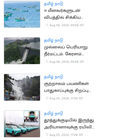
தமிழ் நாடு
11 மீனவர்களுடன்
விபத்தில் சிக்கிய
இந்திய மீனவர்களின்
Aug 06, 2026, 09:08 IST
படகு
தமிழ் நாடு
முல்லைப் பெரியாறு
நீர்மட்டம்: கேரளம்
அமைச்சர் எச்சரிக்கை
Aug 06, 2026, 08:08 IST
தமிழ் நாடு
குற்றாலம் பயணிகள்
பாதுகாப்புக்கு சிறப்பு
கண்காணிப்பு குழு
Aug 05, 2026, 17:08 IST
அமைக்க உத்தரவு
தமிழ் நாடு
தூத்துக்குடியில் இருந்து
அரியானாவுக்கு ரயிலில்
செல்லும் மின்சார
Aug 05, 2026, 17:08 IST