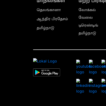
மாநிலங்கள்
மற்ற பிரிவு
தெலங்கானா
லோக்கல்
வேலை
ஆந்திர பிரதேசம்
டிரெண்டிங்
தமிழ்நாடு
தமிழ்நாடு