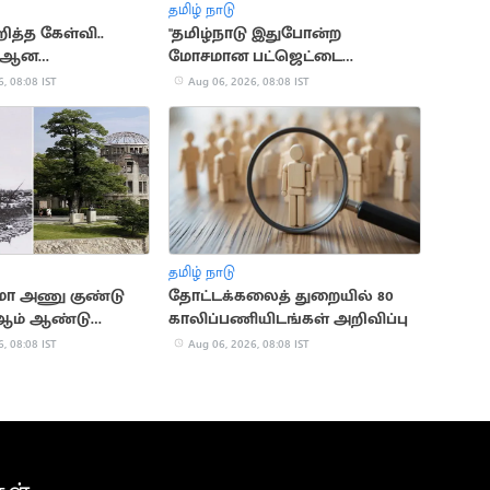
தமிழ் நாடு
ித்த கேள்வி..
"தமிழ்நாடு இதுபோன்ற
் ஆன
மோசமான பட்ஜெட்டை
ுகம்
பார்த்ததில்லை".. நயினார்
, 08:08 IST
Aug 06, 2026, 08:08 IST
காட்டம்
தமிழ் நாடு
ா அணு குண்டு
தோட்டக்கலைத் துறையில் 80
82ஆம் ஆண்டு
காலிப்பணியிடங்கள் அறிவிப்பு
னம் இன்று!
, 08:08 IST
Aug 06, 2026, 08:08 IST