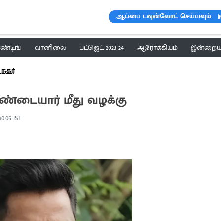
ஆப்பை டவுன்லோட் செய்யவும்
ெண்டிங்
வானிலை
பட்ஜெட் 2023-24
ஆரோக்கியம்
இன்றைய 
 நகர்
ண்டையார் மீது வழக்கு
 10:06 IST