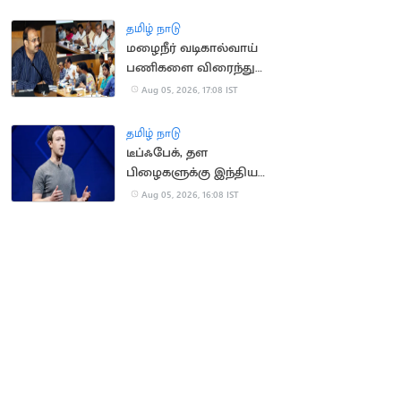
கார்கள்
தமிழ் நாடு
மழைநீர் வடிகால்வாய்
பணிகளை விரைந்து
முடிக்க உத்தரவு
Aug 05, 2026, 17:08 IST
தமிழ் நாடு
டீப்ஃபேக், தள
பிழைகளுக்கு இந்திய
அரசிடம் மன்னிப்பு
Aug 05, 2026, 16:08 IST
கேட்ட மார்க் சக்கர்பெர்க்