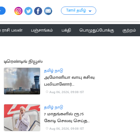
Tamil தமிழ்
ராசி பலன்
பஞ்சாங்கம்
பக்தி
பொழுதுப்போக்கு
குற்றம்
டிரெண்டிங் நியூஸ்
தமிழ் நாடு
அமோனியா வாயு கசிவு:
பலியானோர்
குடும்பங்களுக்கு ரூ.10
Aug 06, 2026, 09:08 IST
லட்சம் இழப்பீடு
தமிழ் நாடு
7 மாதங்களில் ரூ.75
கோடி செலவு செய்த
பிரதமர் மோடி
Aug 06, 2026, 09:08 IST