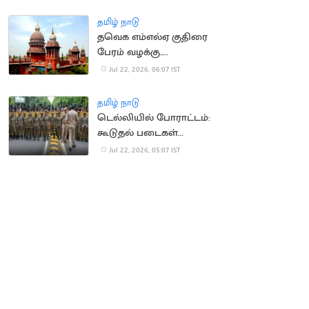
நீதிமன்றம் வலியுறுத்தல்
தமிழ் நாடு
தவெக எம்எல்ஏ குதிரை
பேரம் வழக்கு..
காவல்துறைக்கு
Jul 22, 2026, 06:07 IST
உயர்நீதிமன்றம் உத்தரவு
தமிழ் நாடு
டெல்லியில் போராட்டம்:
கூடுதல் படைகள்
வரவழைப்பு
Jul 22, 2026, 05:07 IST