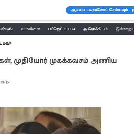
ஆப்பை டவுன்லோட் செய்யவும்
ெண்டிங்
வானிலை
பட்ஜெட் 2023-24
ஆரோக்கியம்
இன்றைய 
 நகர்
ிகள், முதியோர் முகக்கவசம் அணிய
6:06 IST