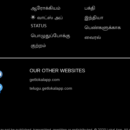
ஆரோக்கியம்
பக்தி
🌟 வாட்ஸ் அப்
இந்தியா
STATUS
பெண்களுக்காக
பொழுதுப்போக்கு
வைரல்
குற்றம்
OUR OTHER WEBSITES
getlokalapp.com
telugu.getlokalapp.com
ay not be published, transmitted, rewritten or redistributed. © 2020 Lokal App. All 