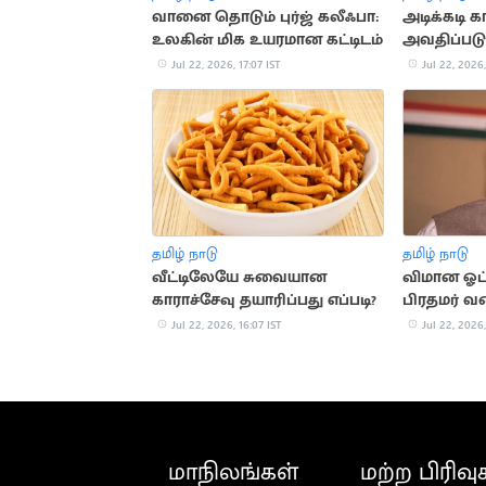
வானை தொடும் புர்ஜ் கலீஃபா:
அடிக்கடி க
உலகின் மிக உயரமான கட்டிடம்
அவதிப்படு
முக்கிய 
Jul 22, 2026, 17:07 IST
Jul 22, 2026,
தமிழ் நாடு
தமிழ் நாடு
வீட்டிலேயே சுவையான
விமான ஓட்
காராச்சேவு தயாரிப்பது எப்படி?
பிரதமர் வர
வரலாறு
Jul 22, 2026, 16:07 IST
Jul 22, 2026,
மாநிலங்கள்
மற்ற பிரிவு