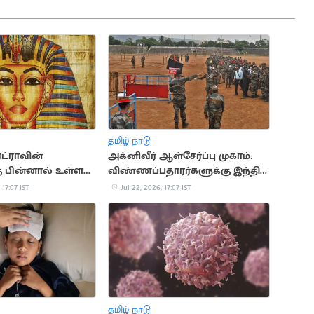
தமிழ் நாடு
ட்ராவின்
அக்னிவீர் ஆள்சேர்ப்பு முகாம்:
கு பின்னால் உள்ள
விண்ணப்பதாரர்களுக்கு இந்திய
மான வரலாற்று
ராணுவம் முக்கிய அறிவுறுத்தல்
 17:07 IST
Jul 22, 2026, 17:07 IST
தமிழ் நாடு