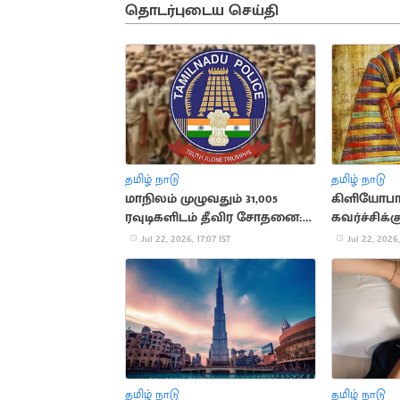
தொடர்புடைய செய்தி
தமிழ் நாடு
தமிழ் நாடு
மாநிலம் முழுவதும் 31,005
கிளியோபா
ரவுடிகளிடம் தீவிர சோதனை:
கவர்ச்சிக்
காவல்துறை அறிக்கை
சுவாரசிய
Jul 22, 2026, 17:07 IST
Jul 22, 2026,
தகவல்கள்
தமிழ் நாடு
தமிழ் நாடு