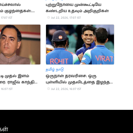
ாய்ச்சலால்
புற்றுநோயை முன்கூட்டியே
ம் குழந்தைகள்:
கண்டறிய உதவும் அறிகுறிகள்
காரணங்கள் இதோ
 17:07 IST
Jul 22, 2026, 17:07 IST
தமிழ் நாடு
டி முதல் இளம்
ஒருநாள் தரவரிசை: ஒரு
ை: ராஜீவ் காந்தி
புள்ளியில் முதலிடத்தை இழந்த
கில்
 16:07 IST
Jul 22, 2026, 16:07 IST
கள்