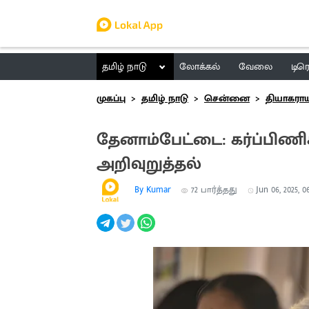
தமிழ் நாடு
லோக்கல்
வேலை
டிர
முகப்பு
தமிழ் நாடு
சென்னை
தியாகராய
தேனாம்பேட்டை: கர்ப்பிண
அறிவுறுத்தல்
By Kumar
72
பார்த்தது
Jun 06, 2025, 0