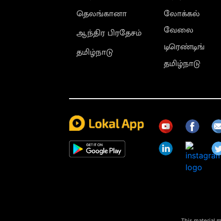
தெலங்கானா
லோக்கல்
வேலை
ஆந்திர பிரதேசம்
டிரெண்டிங்
தமிழ்நாடு
தமிழ்நாடு
This material m