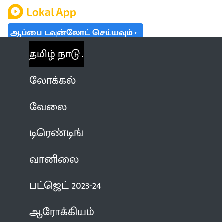
ஆப்பை டவுன்லோட் செய்யவும்
தமிழ் நாடு
லோக்கல்
வேலை
டிரெண்டிங்
வானிலை
பட்ஜெட் 2023-24
ஆரோக்கியம்