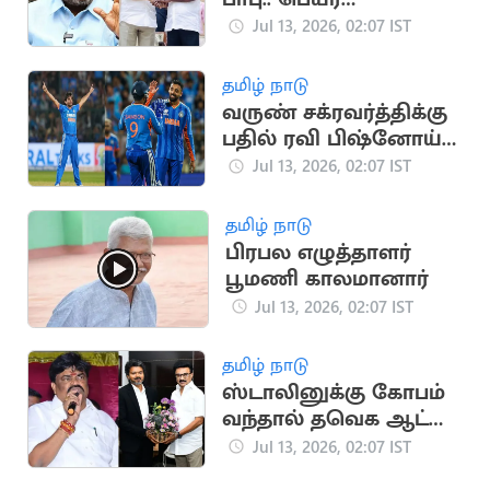
குறிப்பிடாமல் திருமா
Jul 13, 2026, 02:07 IST
விமர்சனம்
தமிழ் நாடு
வருண் சக்ரவர்த்திக்கு
பதில் ரவி பிஷ்னோய்:
ஜிம்பாப்வே டி20
Jul 13, 2026, 02:07 IST
தொடரில் மாற்றம்
தமிழ் நாடு
பிரபல எழுத்தாளர்
பூமணி காலமானார்
Jul 13, 2026, 02:07 IST
தமிழ் நாடு
ஸ்டாலினுக்கு கோபம்
வந்தால் தவெக ஆட்சி
இருக்காது.. ராஜேந்திர
Jul 13, 2026, 02:07 IST
பாலாஜி