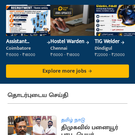
Assistant
Hostel Warden
TIG Welder
Manager
Coimbatore
Chennai
Dindigul
₹15000 - ₹18000
₹15000 - ₹18000
₹22000 - ₹25000
Explore more jobs
தொடர்புடைய செய்தி
தமிழ் நாடு
திமுகவில் பனையூர்
பாபு.. பெயர்