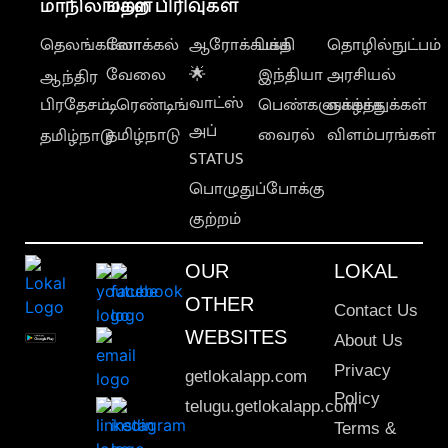
மாநிலங்கள்
மற்ற பிரிவுகள்
தெலங்கானா
லோக்கல்
ஆரோக்கியம்
பக்தி
தொழில்நுட்பம்
வேலை
🌟
இந்தியா
அரசியல்
ஆந்திர
வாட்ஸ்
பிரதேசம்
டிரெண்டிங்
பெண்களுக்காக
வாழ்த்துக்கள்
அப்
தமிழ்நாடு
வைரல்
விளம்பரங்கள்
தமிழ்நாடு
STATUS
பொழுதுப்போக்கு
குற்றம்
OUR
LOKAL
OTHER
Contact Us
WEBSITES
About Us
Privacy
getlokalapp.com
Policy
telugu.getlokalapp.com
Terms &