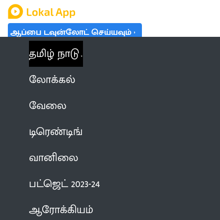
ஆப்பை டவுன்லோட் செய்யவும்
தமிழ் நாடு
லோக்கல்
வேலை
டிரெண்டிங்
வானிலை
பட்ஜெட் 2023-24
ஆரோக்கியம்