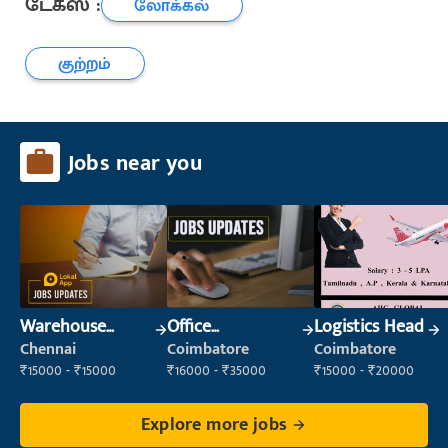
டேக்ஸ் :
லோக்கல்
குற்றம்
Jobs near you
Warehouse
Office
Logistics Head
Supervisor
Administrator
Chennai
Coimbatore
Coimbatore
(Warehouse &
₹15000 - ₹15000
₹16000 - ₹35000
₹15000 - ₹20000
Fulfillment)
Explore more jobs