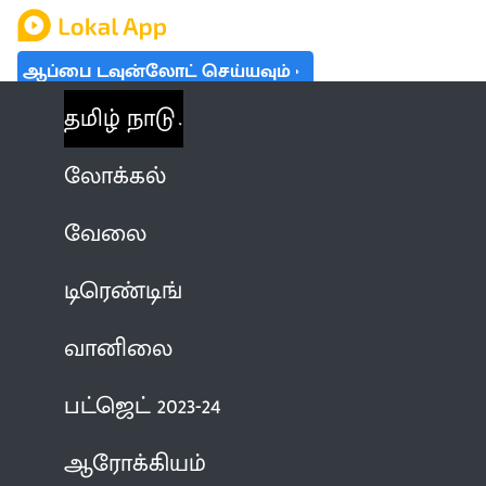
ஆப்பை டவுன்லோட் செய்யவும்
தமிழ் நாடு
லோக்கல்
வேலை
டிரெண்டிங்
வானிலை
பட்ஜெட் 2023-24
ஆரோக்கியம்