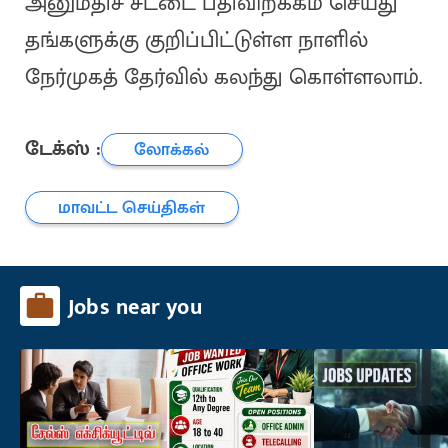
அனுமதிச் சீட்டை பதிவிறக்கம் செய்து
தங்களுக்கு குறிப்பிட்டுள்ள நாளில்
நேர்முகத் தேர்வில் கலந்து கொள்ளலாம்.
டேக்ஸ் :
லோக்கல்
மாவட்ட செய்திகள்
Jobs near you