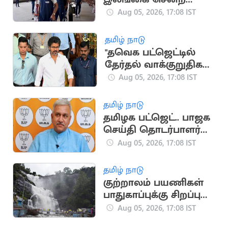
இந்திய கிரிக்கெட்
Aug 05, 2026, 17:08 IST
அணி
தமிழ் நாடு
"தவெக பட்ஜெட்டில்
தேர்தல் வாக்குறுதிகள்
இடம்பெறவில்லை"..
Aug 05, 2026, 17:08 IST
முகமது முபாரக்
தமிழ் நாடு
தமிழக பட்ஜெட்.. பாஜக
செய்தி தொடர்பாளர்
விமர்சனம்
Aug 05, 2026, 17:08 IST
தமிழ் நாடு
குற்றாலம் பயணிகள்
பாதுகாப்புக்கு சிறப்பு
கண்காணிப்பு குழு
Aug 05, 2026, 17:08 IST
அமைக்க உத்தரவு