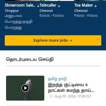
Showroom Sales
Telecaller
Tea Maker
Executive (Retail
Tiruppur
Chennai
Chennai
Sales)
அனுபவம்
₹25000 - ₹30000
₹18000 - ₹35000
பொருத்து/தகுதி
பொருத்து
Explore more jobs
தொடர்புடைய செய்தி
தமிழ் நாடு
இறந்த குட்டியை 6
நாட்கள் சுமந்த தாய்
டால்பின் (வைரல்
Aug 05, 2026, 17:08 IST
வீடியோ)