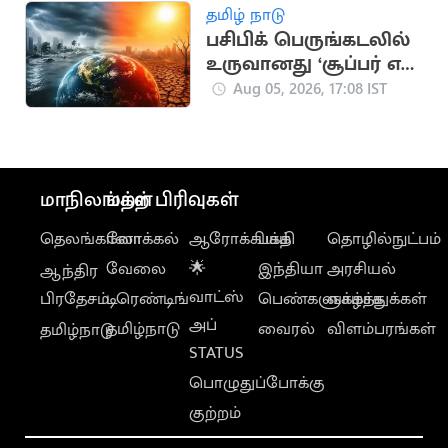
தமிழ் நாடு
பசிபிக் பெருங்கடலில்
உருவானது ‘சூப்பர் எல்
நினோ’.. வானிலை
Aug 05, 2026, 17:08 IST
ஆய்வாளர் எச்சரிக்கை
மாநிலங்கள்
மற்ற பிரிவுகள்
தெலங்கானா
லோக்கல்
ஆரோக்கியம்
பக்தி
தொழில்நுட்பம்
வேலை
🌟
இந்தியா
அரசியல்
ஆந்திர
வாட்ஸ்
பிரதேசம்
டிரெண்டிங்
பெண்களுக்காக
வாழ்த்துக்கள்
அப்
தமிழ்நாடு
வைரல்
விளம்பரங்கள்
தமிழ்நாடு
STATUS
பொழுதுப்போக்கு
குற்றம்