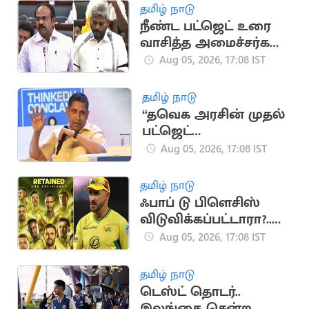
தமிழ் நாடு
நீண்ட பட்ஜெட் உரை
வாசித்த அமைச்சர்கள்
பட்டியலில் மரிய
Aug 05, 2026, 17:08 IST
வில்சன்
தமிழ் நாடு
“தவெக அரசின் முதல்
பட்ஜெட்
யதார்த்தமானது”..
Aug 05, 2026, 17:08 IST
பிரவீன் சக்ரவர்த்தி
கருத்து
தமிழ் நாடு
ஃபாப் டு பிளெசிஸ்
விடுவிக்கப்பட்டாரா?..
ஜோபர்க் சூப்பர் கிங்ஸ்
Aug 05, 2026, 17:08 IST
முடிவு அதிர்ச்சி
தமிழ் நாடு
டெஸ்ட் தொடர்..
இலங்கை சென்ற