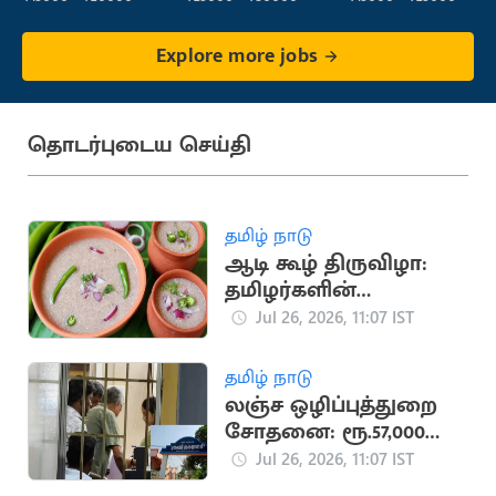
Explore more jobs
தொடர்புடைய செய்தி
தமிழ் நாடு
ஆடி கூழ் திருவிழா:
தமிழர்களின்
பாரம்பரிய நோய்
Jul 26, 2026, 11:07 IST
எதிர்ப்பு அறிவியல்
தமிழ் நாடு
லஞ்ச ஒழிப்புத்துறை
சோதனை: ரூ.57,000
பறிமுதல்
Jul 26, 2026, 11:07 IST