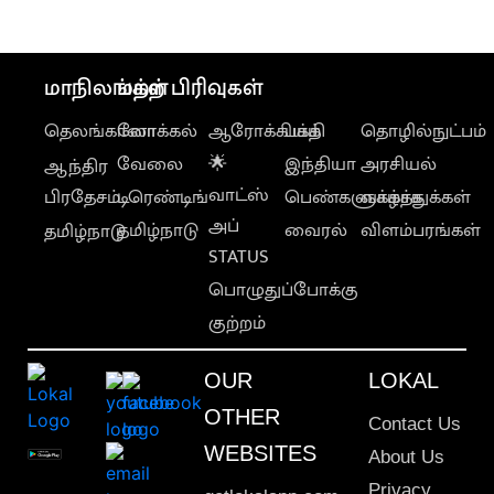
மாநிலங்கள்
மற்ற பிரிவுகள்
தெலங்கானா
லோக்கல்
ஆரோக்கியம்
பக்தி
தொழில்நுட்பம்
வேலை
🌟
இந்தியா
அரசியல்
ஆந்திர
வாட்ஸ்
பிரதேசம்
டிரெண்டிங்
பெண்களுக்காக
வாழ்த்துக்கள்
அப்
தமிழ்நாடு
வைரல்
விளம்பரங்கள்
தமிழ்நாடு
STATUS
பொழுதுப்போக்கு
குற்றம்
OUR
LOKAL
OTHER
Contact Us
WEBSITES
About Us
Privacy