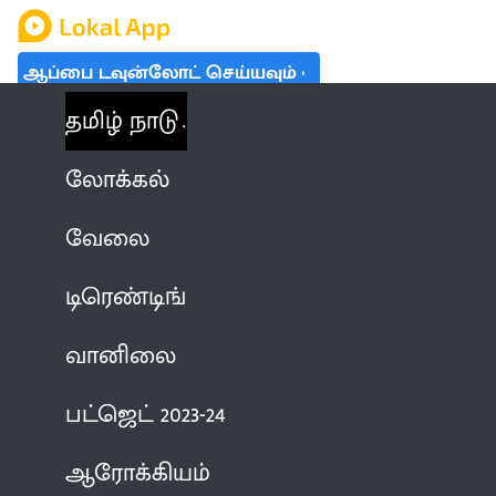
ஆப்பை டவுன்லோட் செய்யவும்
தமிழ் நாடு
லோக்கல்
வேலை
டிரெண்டிங்
வானிலை
பட்ஜெட் 2023-24
ஆரோக்கியம்