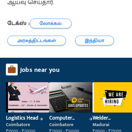
ஆய்வு செய்தார்.
டேக்ஸ் :
லோக்கல்
அரசுத்திட்டங்கள்
இந்தியா
Jobs near you
Logistics Head
Computer
Welder
Operator
(Fabrication)
Coimbatore
Coimbatore
Madurai
₹15000 - ₹20000
₹25000 - ₹30000
₹15000 - ₹25000