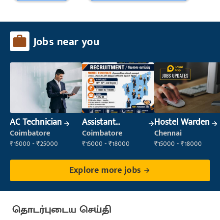
Jobs near you
AC Technician
Assistant
Hostel Warden
Manager
Coimbatore
Coimbatore
Chennai
₹15000 - ₹25000
₹15000 - ₹18000
₹15000 - ₹18000
Explore more jobs
தொடர்புடைய செய்தி