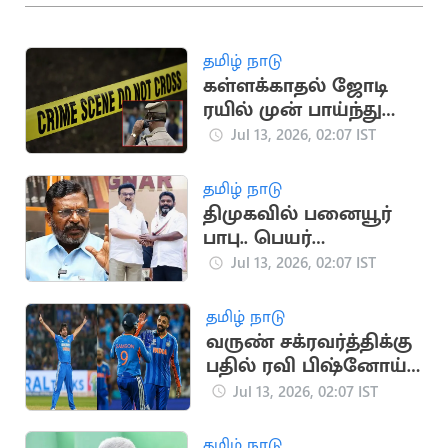
தமிழ் நாடு
கள்ளக்காதல் ஜோடி
ரயில் முன் பாய்ந்து
தற்கொலை: சோகம்
Jul 13, 2026, 02:07 IST
தமிழ் நாடு
திமுகவில் பனையூர்
பாபு.. பெயர்
குறிப்பிடாமல் திருமா
Jul 13, 2026, 02:07 IST
விமர்சனம்
தமிழ் நாடு
வருண் சக்ரவர்த்திக்கு
பதில் ரவி பிஷ்னோய்:
ஜிம்பாப்வே டி20
Jul 13, 2026, 02:07 IST
தொடரில் மாற்றம்
தமிழ் நாடு