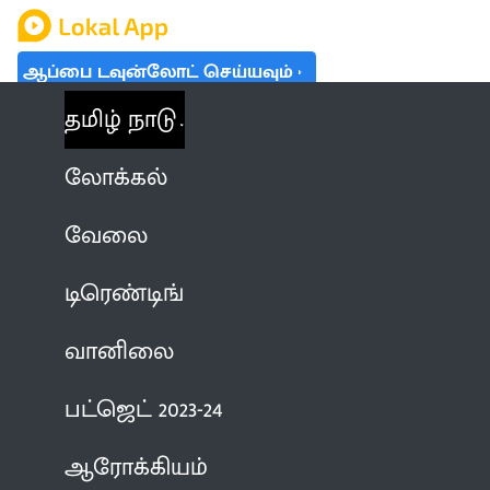
ஆப்பை டவுன்லோட் செய்யவும்
தமிழ் நாடு
லோக்கல்
வேலை
டிரெண்டிங்
வானிலை
பட்ஜெட் 2023-24
ஆரோக்கியம்