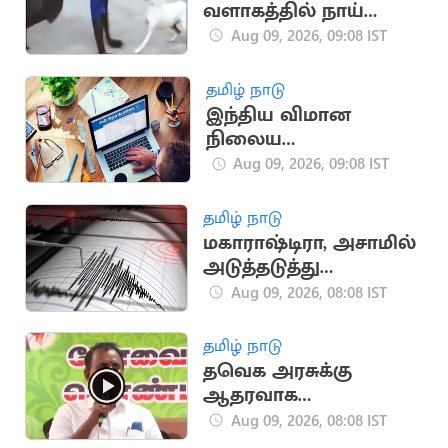
வளாகத்தில் நாய்
போல் ஓடிய நபர்:
Aug 09, 2026, 09:08 IST
வைரலாகும் வீடியோ
தமிழ் நாடு
இந்திய விமான
நிலைய
ஆணையத்தில் 389
Aug 09, 2026, 09:08 IST
காலி பணியிடங்கள்
தமிழ் நாடு
மகாராஷ்டிரா, அசாமில்
அடுத்தடுத்து
நிலநடுக்கம்.. மக்கள்
Aug 09, 2026, 08:08 IST
அச்சம்
தமிழ் நாடு
தவெக அரசுக்கு
ஆதரவாக
வாக்களித்தது ஏன்?
Aug 09, 2026, 08:08 IST
வேலுமணி பதில்