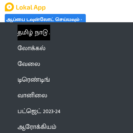
ஆப்பை டவுன்லோட் செய்யவும்
தமிழ் நாடு
லோக்கல்
வேலை
டிரெண்டிங்
வானிலை
பட்ஜெட் 2023-24
ஆரோக்கியம்