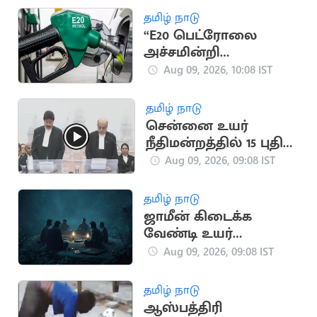
தமிழ் நாடு
“E20 பெட்ரோலை
அச்சமின்றி
பயன்படுத்தலாம்” -
Aug 09, 2026, 10:08 IST
எண்ணெய்
நிறுவனங்கள் உறுதி
தமிழ் நாடு
சென்னை உயர்
நீதிமன்றத்தில் 15 புதிய
நீதிபதிகள் பதவியேற்பு
Aug 09, 2026, 09:08 IST
தமிழ் நாடு
ஜாமீன் கிடைக்க
வேண்டி உயர்
நீதிமன்ற நீதிபதிக்கு
Aug 09, 2026, 09:08 IST
பில்லி சூனியம்
தமிழ் நாடு
ஆஸ்பத்திரி