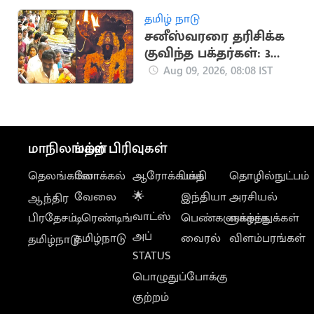
தமிழ் நாடு
சனீஸ்வரரை தரிசிக்க
குவிந்த பக்தர்கள்: 3
மணி நேர காத்திருப்பு
Aug 09, 2026, 08:08 IST
மாநிலங்கள்
மற்ற பிரிவுகள்
தெலங்கானா
லோக்கல்
ஆரோக்கியம்
பக்தி
தொழில்நுட்பம்
வேலை
🌟
இந்தியா
அரசியல்
ஆந்திர
வாட்ஸ்
பிரதேசம்
டிரெண்டிங்
பெண்களுக்காக
வாழ்த்துக்கள்
அப்
தமிழ்நாடு
வைரல்
விளம்பரங்கள்
தமிழ்நாடு
STATUS
பொழுதுப்போக்கு
குற்றம்