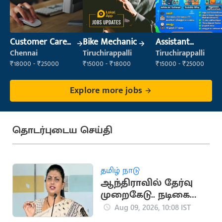
Customer Care
Bike Mechanic
Assistant
Executive
Manager
Chennai
Tiruchirappalli
Tiruchirappalli
₹18000 - ₹25000
₹15000 - ₹18000
₹15000 - ₹25000
Explore more jobs
தொடர்புடைய செய்தி
தமிழ் நாடு
ஆந்திராவில் தேர்வு
முறைகேடு.. நடிகை
ரோஜா
Aug 09, 2026, 10:08 IST
உண்ணாவிரதம்