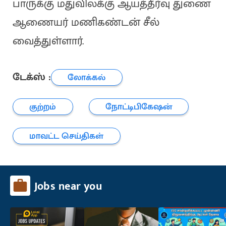
பாருக்கு மதுவிலக்கு ஆயத்தீர்வு துணை
ஆணையர் மணிகண்டன் சீல்
வைத்துள்ளார்.
டேக்ஸ் :
லோக்கல்
குற்றம்
நோட்டிபிகேஷன்
மாவட்ட செய்திகள்
Jobs near you