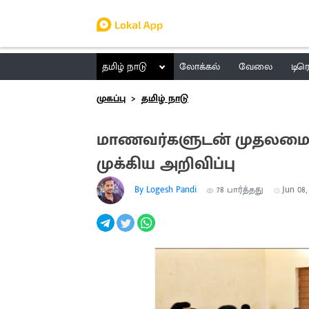
தமிழ் நாடு
லோக்கல்
வேலை
டிர
முகப்பு
தமிழ் நாடு
மாணவர்களுடன் முதலமைச்ச
முக்கிய அறிவிப்பு
By Logesh Pandi
78
பார்த்தது
Jun 08,