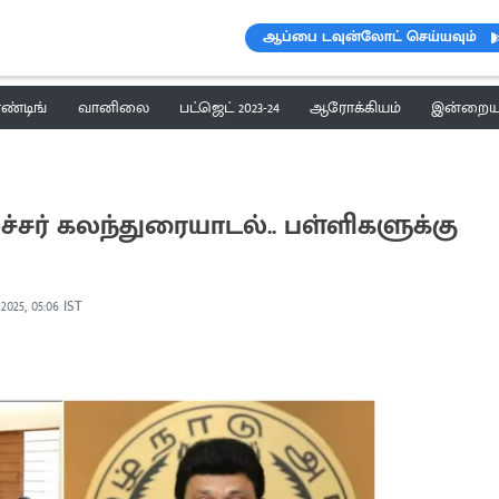
ஆப்பை டவுன்லோட் செய்யவும்
ெண்டிங்
வானிலை
பட்ஜெட் 2023-24
ஆரோக்கியம்
இன்றைய 
ர் கலந்துரையாடல்.. பள்ளிகளுக்கு
 2025, 05:06 IST