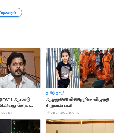
ிரெண்டிங்
தமிழ் நாடு
 மீதான 3 ஆண்டு
ஆழ்துளை கிணற்றில் விழுந்த
க்கியது கேரள
சிறுவன் பலி
 சங்கம்
 16:07 IST
Jul 01, 2026, 16:07 IST