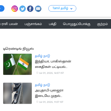
Tamil தமிழ்
ராசி பலன்
பஞ்சாங்கம்
பக்தி
பொழுதுப்போக்கு
குற்றம்
டிரெண்டிங் நியூஸ்
தமிழ் நாடு
இந்தியா, பாகிஸ்தான்
கைதிகள் பட்டியல்
பரிமாற்றம்
Jul 01, 2026, 14:07 IST
தமிழ் நாடு
அபுதாபி-புஜைரா
இடையே முதல்
பயணிகள் ரெயில்
Jul 01, 2026, 11:07 IST
சேவை: பொதுமக்கள்