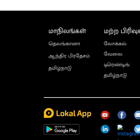
மாநிலங்கள்
மற்ற பிரிவு
தெலங்கானா
லோக்கல்
வேலை
ஆந்திர பிரதேசம்
டிரெண்டிங்
தமிழ்நாடு
தமிழ்நாடு