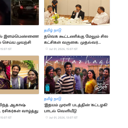
தமிழ் நாடு
ரில் இளம்பெண்ணை
தவெக கூட்டணிக்கு மேலும் சில
் செய்ய முயற்சி
கட்சிகள் வருகை: முதல்வர்
விஜய் பேச்சு
 15:07 IST
Jul 01, 2026, 15:07 IST
தமிழ் நாடு
விந்த் ஆகாஷ்
'இதயம் முரளி' படத்தின் 'கட்டழகி'
 ரசிகர்கள் வாழ்த்து
பாடல் வெளியீடு
 15:07 IST
Jul 01, 2026, 13:07 IST