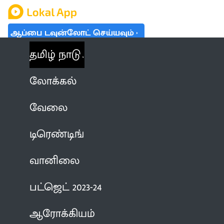
ஆப்பை டவுன்லோட் செய்யவும்
தமிழ் நாடு
லோக்கல்
வேலை
டிரெண்டிங்
வானிலை
பட்ஜெட் 2023-24
ஆரோக்கியம்