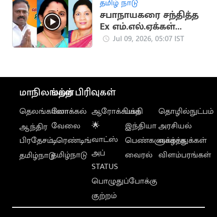
தமிழ் நாடு
சபாநாயகரை சந்தித்த
Ex எம்.எல்.ஏக்கள்
ஜெயக்குமார்,
Jul 09, 2026, 05:07 IST
சத்யபாமா
மாநிலங்கள்
மற்ற பிரிவுகள்
தெலங்கானா
லோக்கல்
ஆரோக்கியம்
பக்தி
தொழில்நுட்பம்
வேலை
🌟
இந்தியா
அரசியல்
ஆந்திர
வாட்ஸ்
பிரதேசம்
டிரெண்டிங்
பெண்களுக்காக
வாழ்த்துக்கள்
அப்
தமிழ்நாடு
வைரல்
விளம்பரங்கள்
தமிழ்நாடு
STATUS
பொழுதுப்போக்கு
குற்றம்