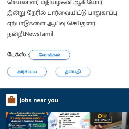
செயலாளர் மதியழகன் ஆகியோர்
இன்று நேரில் பார்வையிட்டு பாதுகாப்பு
ஏற்பாடுகளை ஆய்வு செய்தனர்.
நன்றி:NewsTamil
டேக்ஸ் :
லோக்கல்
அரசியல்
தளபதி
Jobs near you