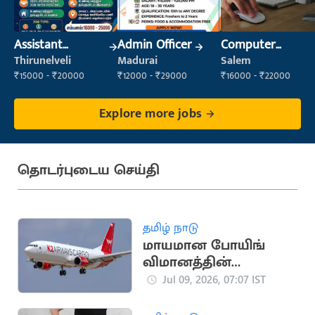
Assistant
Admin Officer
Computer
Manager
Operator
Thirunelveli
Madurai
Salem
₹15000 - ₹20000
₹12000 - ₹29000
₹16000 - ₹22000
Explore more jobs
தொடர்புடைய செய்தி
தமிழ் நாடு
மாயமான போயிங்
விமானத்தின்
பாகங்கள்
Jul 09, 2026, 07:07 IST
பலுசிஸ்தான்
கடற்கரையில் மீட்பு