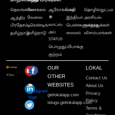
தெலங்கானா
லோக்கல்
ஆரோக்கியம்
பக்தி
தொழில்நுட்பம்
வேலை
🌟
இந்தியா
அரசியல்
ஆந்திர
வாட்ஸ்
பிரதேசம்
டிரெண்டிங்
பெண்களுக்காக
வாழ்த்துக்கள்
அப்
தமிழ்நாடு
வைரல்
விளம்பரங்கள்
தமிழ்நாடு
STATUS
பொழுதுப்போக்கு
குற்றம்
OUR
LOKAL
OTHER
Contact Us
WEBSITES
About Us
Privacy
getlokalapp.com
Policy
telugu.getlokalapp.com
Terms &