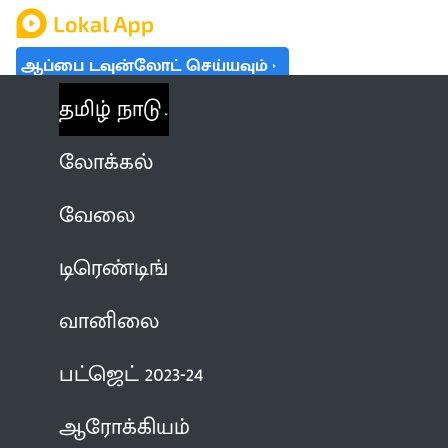
ஆப்பை டவுன்லோட் செய்யவும்
தமிழ் நாடு
லோக்கல்
வேலை
டிரெண்டிங்
வானிலை
பட்ஜெட் 2023-24
ஆரோக்கியம்