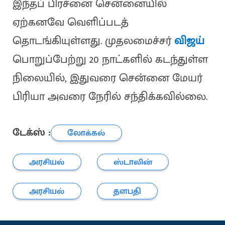
இந்தப் பிரச்னை சென்னையில்
ஏற்கனவே வெளிப்படத்
தொடங்கியுள்ளது. முதலமைச்சர்
விஜய்
பொறுப்பேற்று 20 நாட்களில் கடந்துள்ள
நிலையில், இதுவரை சென்னை மேயர்
பிரியா அவரை நேரில் சந்திக்கவில்லை.
டேக்ஸ் :
லோக்கல்
அரசியல்
ஸ்டாலின்
அரசியல்
தளபதி