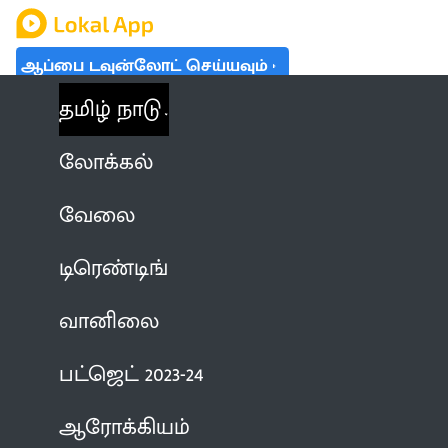
ஆப்பை டவுன்லோட் செய்யவும்
தமிழ் நாடு
லோக்கல்
வேலை
டிரெண்டிங்
வானிலை
பட்ஜெட் 2023-24
ஆரோக்கியம்