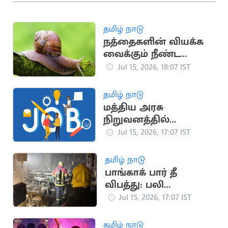
தமிழ் நாடு
நத்தைகளின் வியக்க
வைக்கும் நீண்ட
ஆயுள் கால
Jul 15, 2026, 18:07 IST
ரகசியங்கள்
தமிழ் நாடு
மத்திய அரசு
நிறுவனத்தில்
வேலைவாய்ப்பு
Jul 15, 2026, 17:07 IST
தமிழ் நாடு
பாங்காக் பார் தீ
விபத்து: பலி
எண்ணிக்கை 32 ஆக
Jul 15, 2026, 17:07 IST
உயர்வு
தமிழ் நாடு