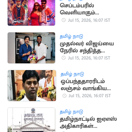
செப்டம்பரில்
வெளியாகும்
ஹிப்ஹாப் ஆதியின்
Jul 15, 2026, 16:07 IST
'மீசையை முறுக்கு 2'
தமிழ் நாடு
முதல்வர் விஜய்யை
நேரில் சந்தித்த
கிரிக்கெட் வீரர் சாய்
Jul 15, 2026, 16:07 IST
சுதர்சன்
தமிழ் நாடு
ஒப்பந்ததாரரிடம்
லஞ்சம் வாங்கிய
தவெக ஊராட்சித்
Jul 15, 2026, 16:07 IST
தலைவர் கைது
தமிழ் நாடு
தமிழ்நாட்டில் ஐஏஎஸ்
அதிகாரிகள்