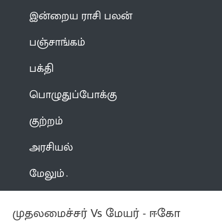
இன்றைய ராசி பலன்
பஞ்சாங்கம்
பக்தி
பொழுதுப்போக்கு
குற்றம்
அரசியல்
மேலும்
முதலமைச்சர் Vs மேயர் - ஈகோ