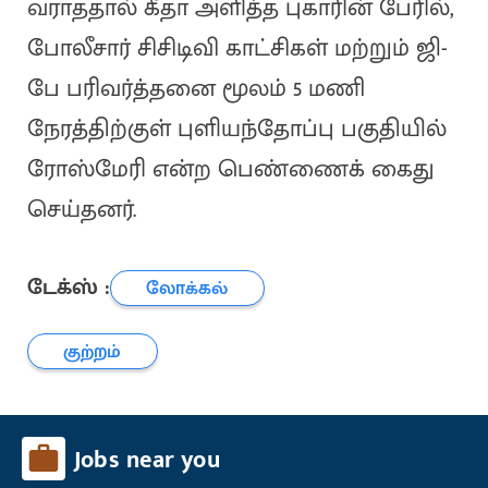
வராததால் கீதா அளித்த புகாரின் பேரில்,
போலீசார் சிசிடிவி காட்சிகள் மற்றும் ஜி-
பே பரிவர்த்தனை மூலம் 5 மணி
நேரத்திற்குள் புளியந்தோப்பு பகுதியில்
ரோஸ்மேரி என்ற பெண்ணைக் கைது
செய்தனர்.
டேக்ஸ் :
லோக்கல்
குற்றம்
Jobs near you