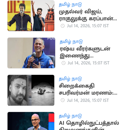
தமிழ் நாடு
முதல்வர் விஜய்,
ராகுலுக்கு கரப்பான்
பூச்சி கட்சி போராட
Jul 14, 2026, 15:07 IST
அழைப்பு
தமிழ் நாடு
ரஷ்ய வீரர்களுடன்
இணைந்து
விண்வெளி
Jul 14, 2026, 15:07 IST
பயணத்தை
தொடங்கினார் அனில்
தமிழ் நாடு
மேனன்
சிறைக்கைதி
சபரிவர்மன் மரணம்:
உடலில் 19 காயங்கள்
Jul 14, 2026, 15:07 IST
இருப்பதாக
உடற்கூராய்வில்
தமிழ் நாடு
தகவல்
AI தொழில்நுட்பத்தால்