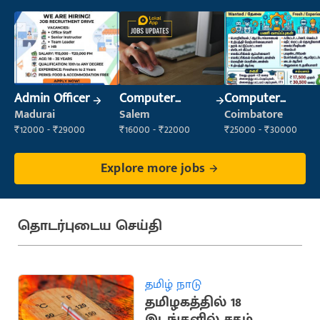
Admin Officer
Computer
Computer
Operator
Operator
Madurai
Salem
Coimbatore
₹12000 - ₹29000
₹16000 - ₹22000
₹25000 - ₹30000
Explore more jobs
தொடர்புடைய செய்தி
தமிழ் நாடு
தமிழகத்தில் 18
இடங்களில் சதம்