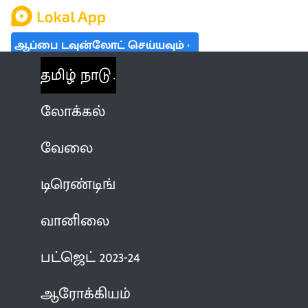
ஆப்பை டவுன்லோட் செய்யவும்
தமிழ் நாடு
லோக்கல்
வேலை
டிரெண்டிங்
வானிலை
பட்ஜெட் 2023-24
ஆரோக்கியம்