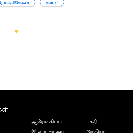
நோட்டிபிகேஷன்
தளபதி
கள்
ஆரோக்கியம்
பக்தி
🌟 வாட்ஸ் அப்
இந்தியா