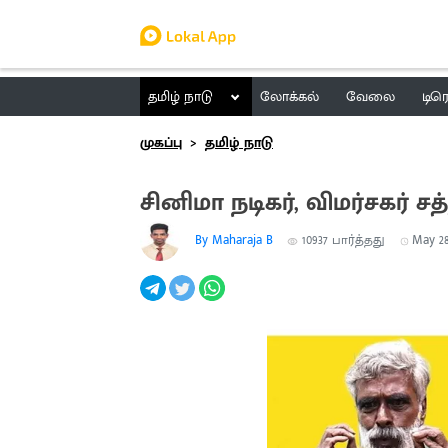
தமிழ் நாடு
லோக்கல்
வேலை
டிர
முகப்பு
தமிழ் நாடு
சினிமா நடிகர், விமர்சகர் 
By Maharaja B
10937
பார்த்தது
May 28,