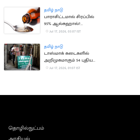
நீதிபதி கருத்து
தமிழ் நாடு
பாராசிட்டமால் சிரப்பில்
95% ஆல்கஹால்?
வதந்திக்கு முற்றுப்புள்ளி
Jul 17, 2026, 03:07 IST
தமிழ் நாடு
டாஸ்மாக் கடைகளில்
அறிமுகமாகும் 54 புதிய
பிராண்ட் மது வகைகள்
Jul 17, 2026, 01:07 IST
தொழில்நுட்பம்
அரசியல்