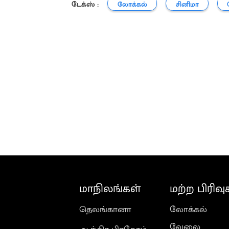
டேக்ஸ் :
லோக்கல்
சினிமா
மாநிலங்கள்
மற்ற பிரிவு
தெலங்கானா
லோக்கல்
வேலை