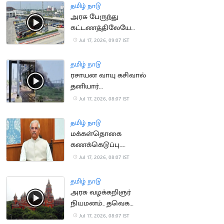
தமிழ் நாடு
அரசு பேருந்து
கட்டணத்திலேயே
ஆம்னி பேருந்துகள்
Jul 17, 2026, 09:07 IST
இயக்க திட்டம்
தமிழ் நாடு
ரசாயன வாயு கசிவால்
தனியார்
தொழிற்சாலையில் தீ
Jul 17, 2026, 08:07 IST
விபத்து
தமிழ் நாடு
மக்கள்தொகை
கணக்கெடுப்பு..
மக்களுக்கு ஆளுநர்
Jul 17, 2026, 08:07 IST
வேண்டுகோள்
தமிழ் நாடு
அரசு வழக்கறிஞர்
நியமனம்.. தவெக
அரசுக்கு சாதகமாக
Jul 17, 2026, 08:07 IST