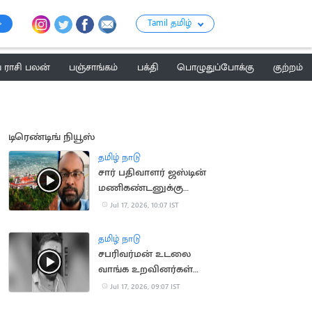
Tamil தமிழ்
ராசி பலன்
பஞ்சாங்கம்
பக்தி
பொழுதுப்போக்கு
குற்றம்
டிரெண்டிங் நியூஸ்
தமிழ் நாடு
சார் பதிவாளர் ஜஸ்டின்
மணிகண்டனுக்கு
நிபந்தனையுடன்
Jul 17, 2026, 10:07 IST
முன்ஜாமின்
தமிழ் நாடு
சபரிவர்மன் உடலை
வாங்க உறவினர்கள்
ஒப்புதல்
Jul 17, 2026, 09:07 IST