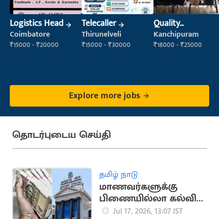
Logistics Head
Telecaller
Quality
Inspector
Coimbatore
Thirunelveli
Kanchipuram
₹15000 - ₹20000
₹15000 - ₹30000
₹18000 - ₹25000
Explore more jobs
தொடர்புடைய செய்தி
தமிழ் நாடு
மாணவர்களுக்கு
பிணையில்லா கல்விக்
கடன்... அமைச்சர்
Jul 17, 2026, 13:07 IST