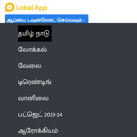
ஆப்பை டவுன்லோட் செய்யவும்
தமிழ் நாடு
லோக்கல்
வேலை
டிரெண்டிங்
வானிலை
பட்ஜெட் 2023-24
ஆரோக்கியம்