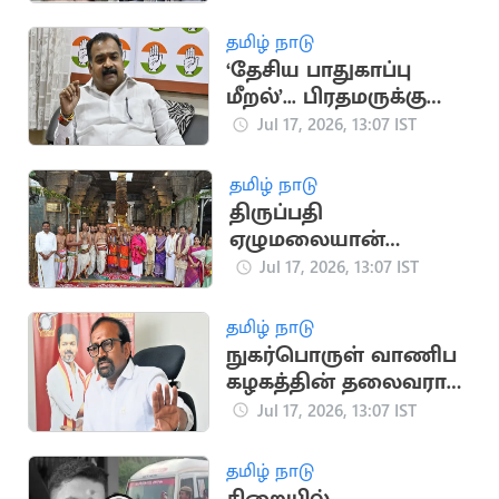
அறிவிப்பு
தமிழ் நாடு
‘தேசிய பாதுகாப்பு
மீறல்’... பிரதமருக்கு
மாணிக்கம் தாகூர்
Jul 17, 2026, 13:07 IST
கடிதம்
தமிழ் நாடு
திருப்பதி
ஏழுமலையான்
கோவிலில்
Jul 17, 2026, 13:07 IST
கோலாகலமாக
நடைபெற்ற ஆனிவார
தமிழ் நாடு
ஆஸ்தான விழா
நுகர்பொருள் வாணிப
கழகத்தின் தலைவராக
அமைச்சர்
Jul 17, 2026, 13:07 IST
வெங்கடரமணனை
நியமனம்
தமிழ் நாடு