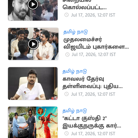
சிறையில்
கொல்லப்பட்ட
சபரிவர்மன் உடலுடன்
Jul 17, 2026, 12:07 IST
குடும்பத்தினர்
போராட்டம்
தமிழ் நாடு
முதலமைச்சர்
விஜயிடம் புகார்களை
அடுக்கிய விடுதி
Jul 17, 2026, 12:07 IST
மாணவர்கள்
தமிழ் நாடு
காவலர் தேர்வு
தள்ளிவைப்பு: புதிய
அரசுக்கு உதயநிதி
Jul 17, 2026, 12:07 IST
ஸ்டாலின் கண்டனம்
தமிழ் நாடு
"கட்டா குஸ்தி 2"
இயக்குநருக்கு கார்
பரிசளித்த விஷ்ணு
Jul 17, 2026, 12:07 IST