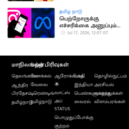
விஷால்
தமிழ் நாடு
பெற்றோருக்கு
எச்சரிக்கை அனுப்பும்
இன்ஸ்டாகிராம் புதிய
Jul 17, 2026, 12:07 IST
வசதி
மாநிலங்கள்
மற்ற பிரிவுகள்
தெலங்கானா
லோக்கல்
ஆரோக்கியம்
பக்தி
தொழில்நுட்பம்
வேலை
🌟
இந்தியா
அரசியல்
ஆந்திர
வாட்ஸ்
பிரதேசம்
டிரெண்டிங்
பெண்களுக்காக
வாழ்த்துக்கள்
அப்
தமிழ்நாடு
வைரல்
விளம்பரங்கள்
தமிழ்நாடு
STATUS
பொழுதுப்போக்கு
குற்றம்