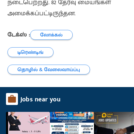
நடைபெற்றது. 82 தேர்வு மையங்கள்
அமைக்கப்பட்டிருந்தன.
டேக்ஸ் :
லோக்கல்
டிரெண்டிங்
தொழில் & வேலைவாய்ப்பு
Jobs near you