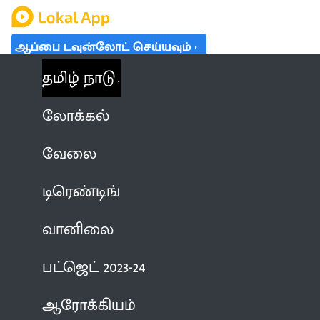
ஆப்பை டவுன்லோட் செய்யவும்
தமிழ் நாடு
லோக்கல்
வேலை
டிரெண்டிங்
வானிலை
பட்ஜெட் 2023-24
ஆரோக்கியம்