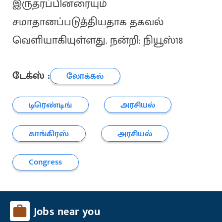
இருதரப்பினரையும்
சமாதானப்படுத்தியதாக தகவல்
வெளியாகியுள்ளது. நன்றி: நியூஸ்18
டேக்ஸ் :
லோக்கல்
டிரெண்டிங்
அரசியல்
காங்கிரஸ்
அரசியல்
Congress
Jobs near you