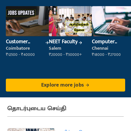
Customer
NEET Faculty
Computer
Support Officer
Operator
Coimbatore
Salem
Chennai
₹12500 - ₹40000
₹20000 - ₹50000+
₹18000 - ₹27000
Explore more jobs
தொடர்புடைய செய்தி