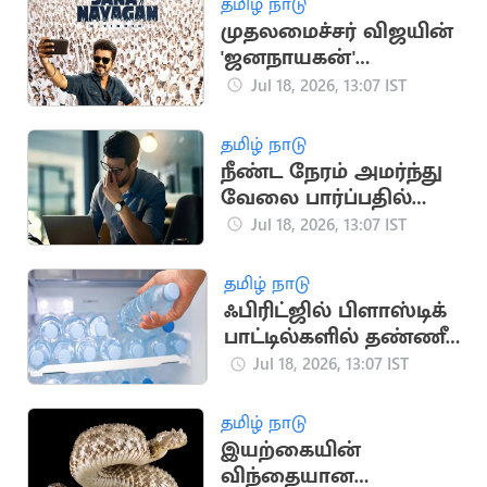
தமிழ் நாடு
முதலமைச்சர் விஜயின்
'ஜனநாயகன்'
படத்திற்கான
Jul 18, 2026, 13:07 IST
முன்பதிவு
தொடங்கியது
தமிழ் நாடு
நீண்ட நேரம் அமர்ந்து
வேலை பார்ப்பதில்
மறைந்திருக்கும்
Jul 18, 2026, 13:07 IST
பேராபத்து
தமிழ் நாடு
ஃபிரிட்ஜில் பிளாஸ்டிக்
பாட்டில்களில் தண்ணீர்
வைத்து
Jul 18, 2026, 13:07 IST
குடிக்கிறீர்களா?
தமிழ் நாடு
இயற்கையின்
விந்தையான