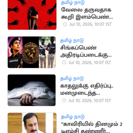
கட்கரி கருத்து
தமிழ் நாடு
வேலை தருவதாக
கூறி இளம்பெண்ணை
ஏமாற்றி பலாத்காரம்
Jul 10, 2026, 10:07 IST
செய்த கும்பல்
தமிழ் நாடு
சிங்கப்பெண்
அதிரடிப்படைக்கு
சென்னையில்
Jul 10, 2026, 10:07 IST
தலைமை அலுவலகம்
தமிழ் நாடு
காதலுக்கு எதிர்ப்பு..
மனமுடைந்த
இளைஞர் தற்கொலை
Jul 10, 2026, 10:07 IST
தமிழ் நாடு
“காவிரியில் தினமும் 2
டிஎம்சி தண்ணீர்