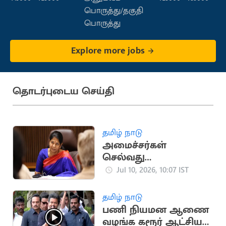
பொருத்து/தகுதி
பொருத்து
Explore more jobs
தொடர்புடைய செய்தி
தமிழ் நாடு
அமைச்சர்கள்
செல்வது
குழந்தைகளின்
Jul 10, 2026, 10:07 IST
மனநிலையை
பாதிக்கிறது:
தமிழ் நாடு
கனிமொழி
பணி நியமன ஆணை
வழங்க கரூர் ஆட்சியர்