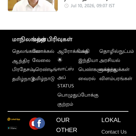
திறக்க அழுத்தம்
Jul 10, 2026, 09:07 IST
கொடுக்க வேண்டும்”..
அன்புமணி
மாநிலங்கள்
மற்ற பிரிவுகள்
தெலங்கானா
லோக்கல்
ஆரோக்கியம்
பக்தி
தொழில்நுட்பம்
வேலை
🌟
இந்தியா
அரசியல்
ஆந்திர
வாட்ஸ்
பிரதேசம்
டிரெண்டிங்
பெண்களுக்காக
வாழ்த்துக்கள்
அப்
தமிழ்நாடு
வைரல்
விளம்பரங்கள்
தமிழ்நாடு
STATUS
பொழுதுப்போக்கு
குற்றம்
OUR
LOKAL
OTHER
Contact Us