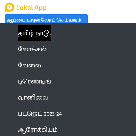
ஆப்பை டவுன்லோட் செய்யவும்
தமிழ் நாடு
லோக்கல்
வேலை
டிரெண்டிங்
வானிலை
பட்ஜெட் 2023-24
ஆரோக்கியம்