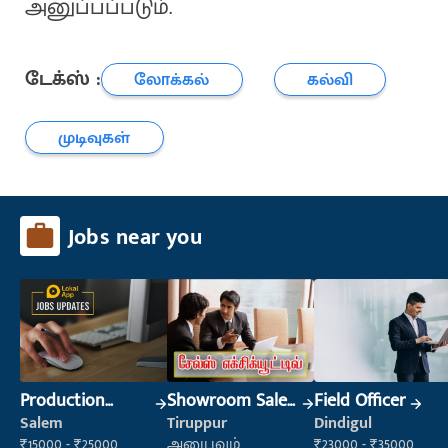
அனுப்பப்படும்.
டேக்ஸ் :
லோக்கல்
கல்வி
முடிவுகள்
Jobs near you
Production
Showroom Sales
Field Officer
Supervisor
Executive (Retail
Salem
Tiruppur
Dindigul
Sales)
₹15000 - ₹25000
அனுபவம்
₹23000 - ₹35000