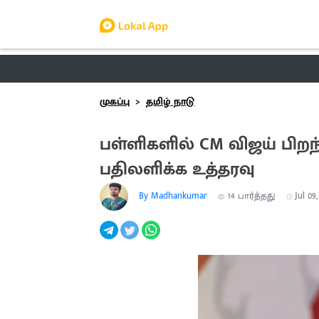
தமிழ் நாடு
லோக்கல்
வேலை
டிர
முகப்பு
தமிழ் நாடு
பள்ளிகளில் CM விஜய் பிறந
பதிலளிக்க உத்தரவு
By Madhankumar
14
பார்த்தது
Jul 09,