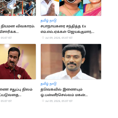
தமிழ் நாடு
 நியமன விவகாரம்:
சபாநாயகரை சந்தித்த Ex
ிசாரிக்க
எம்.எல்.ஏக்கள் ஜெயக்குமார்,
்றம் மறுப்பு
சத்யபாமா
 05:07 IST
Jul 09, 2026, 05:07 IST
தமிழ் நாடு
ணை சதுப்பு நிலம்
தவெகவில் இணையும்
ப்படுவதை
ஓ.பன்னீர்செல்வம் மகன்
க்கூடாது:
ரவீந்திரநாத்?
 05:07 IST
Jul 09, 2026, 05:07 IST
ி