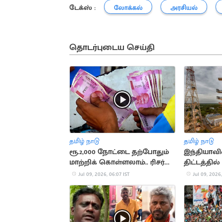
டேக்ஸ் :
லோக்கல்
அரசியல்
தொடர்புடைய செய்தி
தமிழ் நாடு
தமிழ் நாடு
ரூ.2,000 நோட்டை தற்போதும்
இந்தியாவி
மாற்றிக் கொள்ளலாம்.. ரிசர்வ்
திட்டத்தி
வங்கி
பங்கேற்பு
Jul 09, 2026, 06:07 IST
Jul 09, 2026,