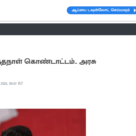
ஆப்பை டவுன்லோட் செய்யவும்
ெண்டிங்
வானிலை
பட்ஜெட் 2023-24
ஆரோக்கியம்
இன்றைய 
்தநாள் கொண்டாட்டம்.. அரசு
 2026, 06:07 IST