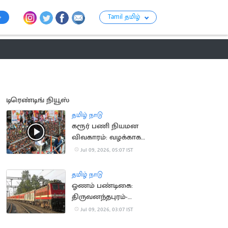
Tamil தமிழ்
ராசி பலன்
பஞ்சாங்கம்
பக்தி
பொழுதுப்போக்கு
குற்றம்
டிரெண்டிங் நியூஸ்
தமிழ் நாடு
கரூர் பணி நியமன
விவகாரம்: வழக்காக
விசாரிக்க
Jul 09, 2026, 05:07 IST
உயர்நீதிமன்றம் மறுப்பு
தமிழ் நாடு
ஓணம் பண்டிகை:
திருவனந்தபுரம்-
தாம்பரம் இடையே
Jul 09, 2026, 03:07 IST
சிறப்பு ரயில் இயக்கம்