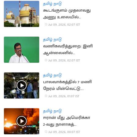
தமிழ் நாடு
கூடங்குளம் முதலாவது
அணு உலையில்
மீண்டும் மின் உற்பத்தி
Jul 09, 2026, 02:07 IST
நிறுத்தம்
தமிழ் நாடு
வணிகவரித்துறை: இனி
ஆன்லைனில்
விசாரணை!
Jul 09, 2026, 02:07 IST
தமிழ் நாடு
பாலவாக்கத்தில் 7 மணி
நேரம் மின்வெட்டு..
வீதியில் இறங்கிய
Jul 09, 2026, 01:07 IST
மக்கள்
தமிழ் நாடு
ஈரான் மீது அமெரிக்கா
2-வது நாளாகத்
தாக்குதல்: போர்
Jul 09, 2026, 00:07 IST