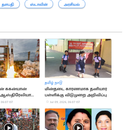
தளபதி
ஸ்டாலின்
அரசியல்
தமிழ் நாடு
ன் ககன்யான்
மின்தடை காரணமாக தனியார்
ல் ஆஸ்திரேலியா
பள்ளிக்கு விடுமுறை அறிவிப்பு
 06:07 IST
Jul 09, 2026, 06:07 IST