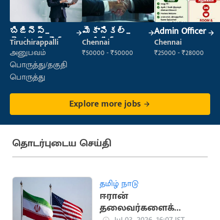
బిజినెస్
మెకానికల్
Admin Officer
డెవలప్ మెంట్
ఇంజినీర్
Tiruchirappalli
Chennai
Chennai
మేనేజర్
அனுபவம்
₹50000 - ₹50000
₹25000 - ₹28000
பொருத்து/தகுதி
பொருத்து
Explore more jobs
தொடர்புடைய செய்தி
தமிழ் நாடு
ஈரான்
தலைவர்களைக்
கொல்ல இஸ்ரேல்
Jul 03, 2026, 16:07 IST