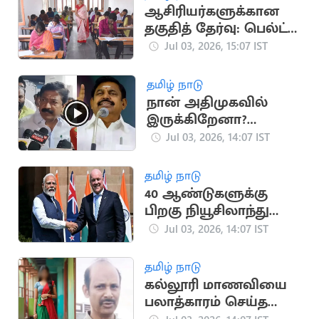
ஆசிரியர்களுக்கான
தகுதித் தேர்வு: பெல்ட்,
ஷூ அணிந்து வர
Jul 03, 2026, 15:07 IST
தடை
தமிழ் நாடு
நான் அதிமுகவில்
இருக்கிறேனா?
இல்லையா எனக்கே
Jul 03, 2026, 14:07 IST
தெரியவில்லை -
சி.வி.சண்முகம்
தமிழ் நாடு
40 ஆண்டுகளுக்கு
பிறகு நியூசிலாந்து
செல்லும் இந்திய
Jul 03, 2026, 14:07 IST
பிரதமர்
தமிழ் நாடு
கல்லூரி மாணவியை
பலாத்காரம் செய்த