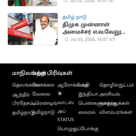
பேராசிரியர்
Jul 03, 2026, 14:07 IST
தமிழ் நாடு
திமுக முன்னாள்
அமைச்சர் எ.வ.வேலு
மருத்துவமனையில்
Jul 03, 2026, 14:07 IST
அனுமதி
மாநிலங்கள்
மற்ற பிரிவுகள்
தெலங்கானா
லோக்கல்
ஆரோக்கியம்
பக்தி
தொழில்நுட்பம்
வேலை
🌟
இந்தியா
அரசியல்
ஆந்திர
வாட்ஸ்
பிரதேசம்
டிரெண்டிங்
பெண்களுக்காக
வாழ்த்துக்கள்
அப்
தமிழ்நாடு
வைரல்
விளம்பரங்கள்
தமிழ்நாடு
STATUS
பொழுதுப்போக்கு