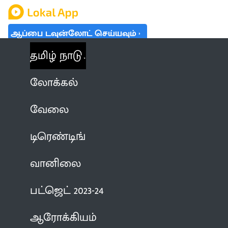
ஆப்பை டவுன்லோட் செய்யவும்
தமிழ் நாடு
லோக்கல்
வேலை
டிரெண்டிங்
வானிலை
பட்ஜெட் 2023-24
ஆரோக்கியம்