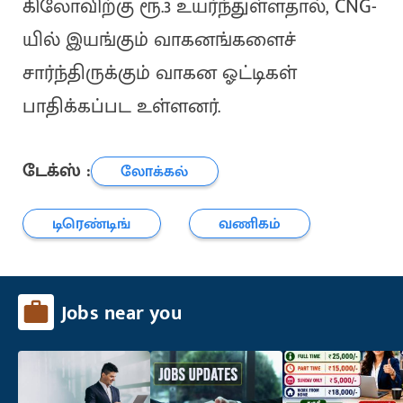
கிலோவிற்கு ரூ.3 உயர்ந்துள்ளதால், CNG-
யில் இயங்கும் வாகனங்களைச்
சார்ந்திருக்கும் வாகன ஓட்டிகள்
பாதிக்கப்பட உள்ளனர்.
டேக்ஸ் :
லோக்கல்
டிரெண்டிங்
வணிகம்
Jobs near you