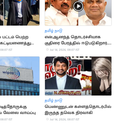
தமிழ் நாடு
பட்டம் பெற்ற
என்.ஆனந்த் தொடர்ச்சியாக
. கட்டியணைத்து
குதிரை பேரத்தில் ஈடுபடுகிறார்..
மு.க.ஸ்டாலின்
நயினார்
 08:07 IST
Jul 14, 2026, 08:07 IST
தமிழ் நாடு
 படித்தோருக்கு
பெண்ணுடன் கள்ளத்தொடர்பில்
் வேலை வாய்ப்பு
இருந்த தவெக நிர்வாகி
 08:07 IST
Jul 14, 2026, 08:07 IST