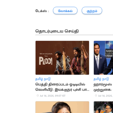
டேக்ஸ் :
லோக்கல்
குற்றம்
தொடர்புடைய செய்தி
தமிழ் நாடு
தமிழ் நாடு
பெத்தி திரைப்படம் ஓடிடியில்
ஹார்மூஸ் 
வெளியீடு: இயக்குநர் புச்சி பாபு
முற்றுகை: 
சானா நெகிழ்ச்சி
பதற்றம்
Jul 14, 2026, 09:07 IST
Jul 14, 2026,