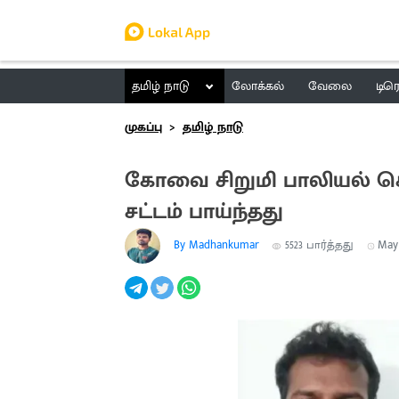
தமிழ் நாடு
லோக்கல்
வேலை
டிர
முகப்பு
தமிழ் நாடு
கோவை சிறுமி பாலியல் கொ
சட்டம் பாய்ந்தது
By Madhankumar
5523
பார்த்தது
May 