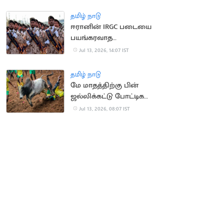
வெளுத்த மக்கள்
தமிழ் நாடு
ஈரானின் IRGC படையை
பயங்கரவாத
அமைப்பாக அறிவித்தது
Jul 13, 2026, 14:07 IST
பிரிட்டன்
தமிழ் நாடு
மே மாதத்திற்கு பின்
ஜல்லிக்கட்டு போட்டிகள்
நடத்தக்கூடாது..
Jul 13, 2026, 08:07 IST
நீதிமன்றம்