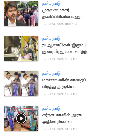
தமிழ் நாடு
முதலமைச்சர்
தனிப்பிரிவில் மனு
அளிக்க முடியாமல்
Jul 14, 2026, 00:07 IST
திரும்பி சென்ற மக்கள்
தமிழ் நாடு
73 ஆண்டுகள் 'இரும்பு
நுரையீரலுடன்' வாழ்ந்த
அமெரிக்க பெண்
Jul 13, 2026, 16:07 IST
காலமானார்
தமிழ் நாடு
மாணவனின் காதைப்
பிடித்து திருகிய
முன்னாள் அமைச்சர்
Jul 13, 2026, 15:07 IST
மீது வழக்கு
தமிழ் நாடு
கர்நாடகாவில் அரசு
அதிகாரிகளை
துடைப்பத்தால்
Jul 13, 2026, 14:07 IST