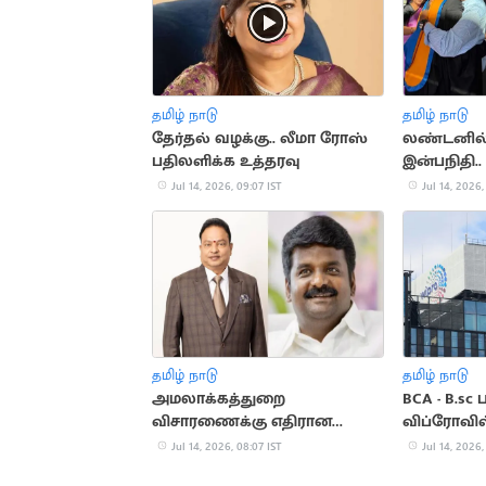
தமிழ் நாடு
தமிழ் நாடு
தேர்தல் வழக்கு.. லீமா ரோஸ்
லண்டனில் 
பதிலளிக்க உத்தரவு
இன்பநிதி.
வாழ்த்திய 
Jul 14, 2026, 09:07 IST
Jul 14, 2026,
தமிழ் நாடு
தமிழ் நாடு
அமலாக்கத்துறை
BCA - B.sc
விசாரணைக்கு எதிரான
விப்ரோவில
மனுவை திரும்ப பெற்றார்
Jul 14, 2026, 08:07 IST
Jul 14, 2026,
ஐசரி கணேஷ்