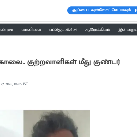
ஆப்பை டவுன்லோட் செய்யவும்
ெண்டிங்
வானிலை
பட்ஜெட் 2023-24
ஆரோக்கியம்
இன்றைய 
லை.. குற்றவாளிகள் மீது குண்டர்
27, 2026, 06:05 IST