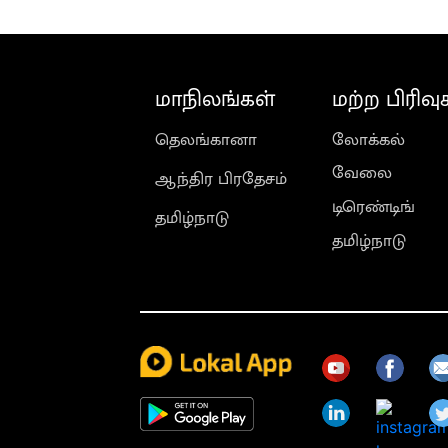
மாநிலங்கள்
மற்ற பிரிவு
தெலங்கானா
லோக்கல்
வேலை
ஆந்திர பிரதேசம்
டிரெண்டிங்
தமிழ்நாடு
தமிழ்நாடு