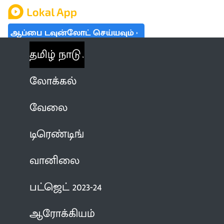
ஆப்பை டவுன்லோட் செய்யவும்
தமிழ் நாடு
லோக்கல்
வேலை
டிரெண்டிங்
வானிலை
பட்ஜெட் 2023-24
ஆரோக்கியம்