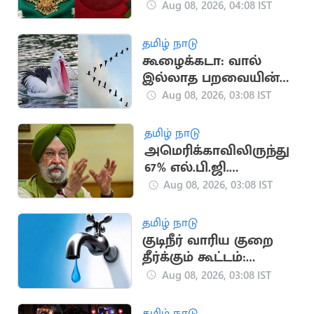
Aug 08, 2026, 04:08 IST
தமிழ் நாடு
கூழைக்கடா: வால்
இல்லாத பறவையின்
வியக்கவைக்கும்
Aug 08, 2026, 03:08 IST
வேட்டைத் திறன்
தமிழ் நாடு
அமெரிக்காவிலிருந்து
67% எல்.பி.ஜி.
இறக்குமதி
Aug 08, 2026, 03:08 IST
தமிழ் நாடு
குடிநீர் வாரிய குறை
தீர்க்கும் கூட்டம்:
பொதுமக்கள்
Aug 08, 2026, 03:08 IST
பங்கேற்க அழைப்பு
தமிழ் நாடு