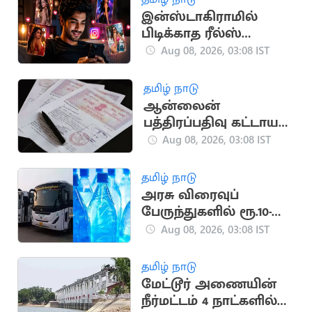
இன்ஸ்டாகிராமில்
பிடிக்காத ரீல்ஸ்
வருகிறதா? ஒரே
Aug 08, 2026, 03:08 IST
கிளிக்கில் மாற்றலாம்
தமிழ் நாடு
ஆன்லைன்
பத்திரப்பதிவு கட்டாயம்:
கட்டுமான
Aug 08, 2026, 03:08 IST
நிறுவனங்களுக்கு
பதிவுத்துறை உத்தரவு
தமிழ் நாடு
அரசு விரைவுப்
பேருந்துகளில் ரூ.10-
க்கு 'பயணி' குடிநீர்
Aug 08, 2026, 03:08 IST
பாட்டில் அறிமுகம்
தமிழ் நாடு
மேட்டூர் அணையின்
நீர்மட்டம் 4 நாட்களில்