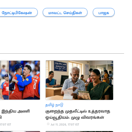
நோட்டிபிகேஷன்
மாவட்ட செய்திகள்
பாஜக
தமிழ் நாடு
G: இந்திய அணி
குறைந்த முதலீட்டில் உத்தரவாத
ி
ஓய்வூதியம்: முழு விவரங்கள்
17:07 IST
Jul 11, 2026, 17:07 IST