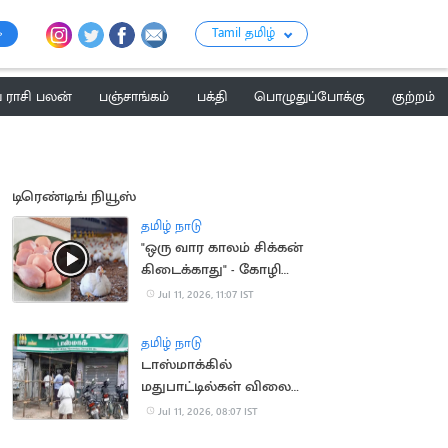
Tamil தமிழ்
ராசி பலன்
பஞ்சாங்கம்
பக்தி
பொழுதுப்போக்கு
குற்றம்
டிரெண்டிங் நியூஸ்
தமிழ் நாடு
"ஒரு வார காலம் சிக்கன்
கிடைக்காது" - கோழி
வணிகர்கள் முடிவு
Jul 11, 2026, 11:07 IST
தமிழ் நாடு
டாஸ்மாக்கில்
மதுபாட்டில்கள் விலை
ரூ.10 உயர்கிறதா?
Jul 11, 2026, 08:07 IST
நீதிமன்றத்தில்