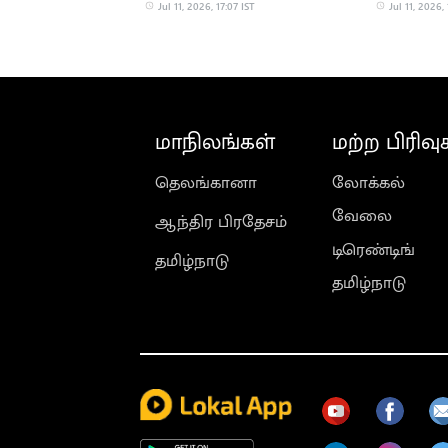
இஸ்ரேலுக்கு மிரட்டல்
Jul 11, 2026, 17:07 IST
Jul 11, 2026, 
மாநிலங்கள்
மற்ற பிரிவு
தெலங்கானா
லோக்கல்
வேலை
ஆந்திர பிரதேசம்
டிரெண்டிங்
தமிழ்நாடு
தமிழ்நாடு