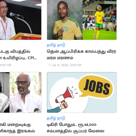
தமிழ் நாடு
படகு விபத்தில்
தென் ஆப்பிரிக்க கால்பந்து வீரர்
 உயிரிழப்பு.. CPI
மர்ம மரணம்
17:07 IST
Jul 11, 2026, 17:07 IST
தமிழ் நாடு
கி மறைவுக்கு
டிகிரி போதும்.. ரூ.48,000
னிகாந்த் இரங்கல்
சம்பளத்தில் சூப்பர் வேலை