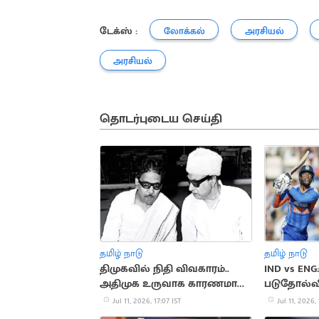
டேக்ஸ் :
லோக்கல்
அரசியல்
அரசியல்
தொடர்புடைய செய்தி
தமிழ் நாடு
தமிழ் நாடு
திமுகவில் நிதி விவகாரம்..
IND vs EN
அதிமுக உருவாக காரணமான
படுதோல்வ
சம்பவம்
Jul 11, 2026, 17:07 IST
Jul 11, 2026, 