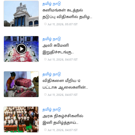
அறிக்கை தாக்கல்
தமிழ் நாடு
கனிமங்கள் கடத்தல்
தடுப்பு விதிகளில் தமிழக
அரசு திருத்தம்
Jul 11, 2026, 05:07 IST
தமிழ் நாடு
அலி கமேனி
இறுதிச்சடங்கு
வீடியோவை வெளியிட்ட
Jul 11, 2026, 04:07 IST
ஈரான் அரசு
தமிழ் நாடு
விதிகளை மீறிய 12
பட்டாசு ஆலைகளின்
உரிமம் தற்காலிக ரத்து
Jul 11, 2026, 04:07 IST
தமிழ் நாடு
அரசு நிகழ்ச்சிகளில்
இனி தமிழ்த்தாய்
வாழ்த்துக்கே முதலிடம்:
Jul 11, 2026, 04:07 IST