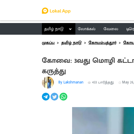
தமிழ் நாடு
லோக்கல்
வேலை
டிர
முகப்பு
தமிழ் நாடு
கோயம்புத்தூர்
கோயம்
கோவை: 3வது மொழி கட்டா
கருத்து
By Lakshmanan
433
பார்த்தது
May 26,