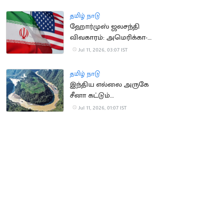
மத்திய அமைச்சகம்
தமிழ் நாடு
ஹோர்முஸ் ஜலசந்தி
விவகாரம்: அமெரிக்கா-
ஈரான் இடையே பதற்றம்
Jul 11, 2026, 03:07 IST
தமிழ் நாடு
இந்திய எல்லை அருகே
சீனா கட்டும்
அணையால் நிலநடுக்க
Jul 11, 2026, 01:07 IST
அபாயம்