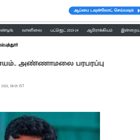
ஆப்பை டவுன்லோட் செய்யவும்
ெண்டிங்
வானிலை
பட்ஜெட் 2023-24
ஆரோக்கியம்
இன்றைய 
புத்தூர்
யம்.. அண்ணாமலை பரபரப்பு
 2026, 08:05 IST