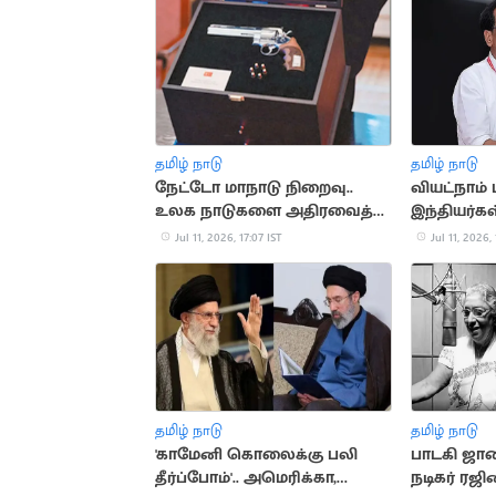
தமிழ் நாடு
தமிழ் நாடு
நேட்டோ மாநாடு நிறைவு..
வியட்நாம் 
உலக நாடுகளை அதிரவைத்த
இந்தியர்கள்
துருக்கி அதிபரின் விசித்திர
இரங்கல்
Jul 11, 2026, 17:07 IST
Jul 11, 2026, 
பரிசு
தமிழ் நாடு
தமிழ் நாடு
'காமேனி கொலைக்கு பலி
பாடகி ஜான
தீர்ப்போம்'.. அமெரிக்கா,
நடிகர் ரஜி