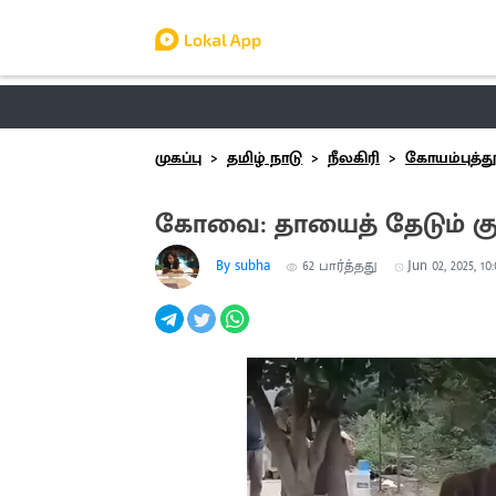
தமிழ் நாடு
லோக்கல்
வேலை
டிர
முகப்பு
தமிழ் நாடு
நீலகிரி
கோயம்புத்தூ
கோவை: தாயைத் தேடும் குட
By subha
62
பார்த்தது
Jun 02, 2025, 10