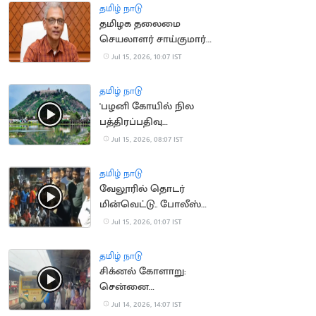
தமிழ் நாடு
தமிழக தலைமை
செயலாளர் சாய்குமார்
பதவிக்காலம் 6
Jul 15, 2026, 10:07 IST
மாதங்கள் நீட்டிப்பு
தமிழ் நாடு
'பழனி கோயில் நில
பத்திரப்பதிவு
செல்லாது'.. நீதிமன்றம்
Jul 15, 2026, 08:07 IST
தமிழ் நாடு
வேலூரில் தொடர்
மின்வெட்டு.. போலீஸ்
பேச்சால் சர்ச்சை
Jul 15, 2026, 01:07 IST
தமிழ் நாடு
சிக்னல் கோளாறு:
சென்னை
கடற்கரையில் புறநகர்
Jul 14, 2026, 14:07 IST