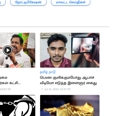
ு
நோட்டிபிகேஷன்
மாவட்ட செய்திகள்
தமிழ் நாடு
ுகம்
பெண் குளிக்கும்போது ஆபாச
கள் கட்சி
வீடியோ எடுத்த இளைஞர் கைது
 இருந்து நீக்கம்
 04:07 IST
Jul 16, 2026, 02:07 IST