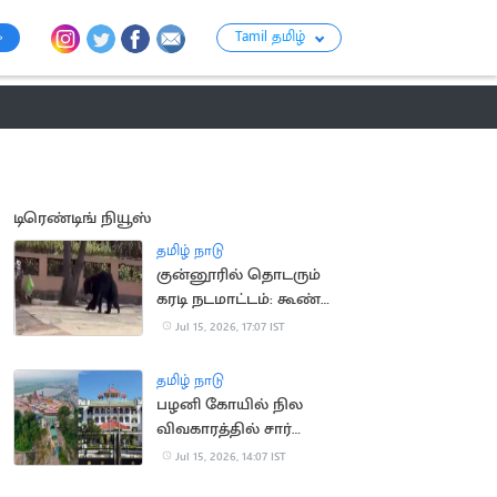
Tamil தமிழ்
ராசி பலன்
பஞ்சாங்கம்
பக்தி
பொழுதுப்போக்கு
குற்றம்
டிரெண்டிங் நியூஸ்
தமிழ் நாடு
குன்னூரில் தொடரும்
கரடி நடமாட்டம்: கூண்டு
வைக்க பொதுமக்கள்
Jul 15, 2026, 17:07 IST
கோரிக்கை
தமிழ் நாடு
பழனி கோயில் நில
விவகாரத்தில் சார்
பதிவாளர் கைதுக்கு
Jul 15, 2026, 14:07 IST
தடை