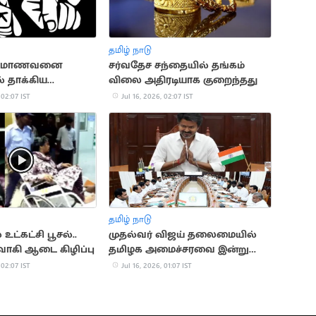
தமிழ் நாடு
ப்பு மாணவனை
சர்வதேச சந்தையில் தங்கம்
் தாக்கிய
விலை அதிரடியாக குறைந்தது
ி ஆசிரியர்
 02:07 IST
Jul 16, 2026, 02:07 IST
தமிழ் நாடு
ட்கட்சி பூசல்..
முதல்வர் விஜய் தலைமையில்
வாகி ஆடை கிழிப்பு
தமிழக அமைச்சரவை இன்று
கூடுகிறது!
 02:07 IST
Jul 16, 2026, 01:07 IST