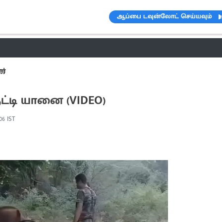
ஆப்பை டவுன்லோட் செய்யவும்
ெண்டிங்
வானிலை
பட்ஜெட் 2023-24
ஆரோக்கியம்
இன்றைய 
ர்
்டி யானை (VIDEO)
:06 IST