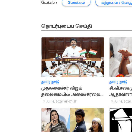
டேக்ஸ் :
லோக்கல்
மற்றவை / பொத
தொடர்புடைய செய்தி
தமிழ் நாடு
தமிழ் நாடு
முதலமைச்சர் விஜய்
சி.வி.சண்ம
தலைமையில் அமைச்சரவை
ஆதரவாளர்
கூட்டம் தொடங்கியது
பொறுப்பில்
Jul 16, 2026, 05:07 IST
Jul 16, 2026,