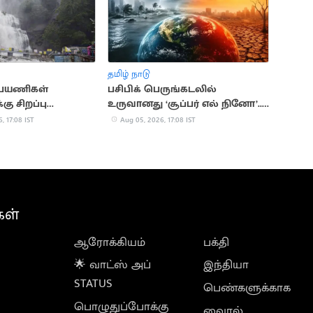
தமிழ் நாடு
் பயணிகள்
பசிபிக் பெருங்கடலில்
்கு சிறப்பு
உருவானது ‘சூப்பர் எல் நினோ’..
்பு குழு அமைக்க
வானிலை ஆய்வாளர்
, 17:08 IST
Aug 05, 2026, 17:08 IST
எச்சரிக்கை
கள்
ஆரோக்கியம்
பக்தி
🌟 வாட்ஸ் அப்
இந்தியா
STATUS
பெண்களுக்காக
பொழுதுப்போக்கு
வைரல்