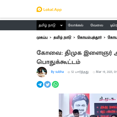
தமிழ் நாடு
லோக்கல்
வேலை
டிர
முகப்பு
தமிழ் நாடு
கோயம்புத்தூர்
கோயம்
கோவை: திமுக இளைஞர் அண
பொதுக்கூட்டம்
By subha
52
பார்த்தது
Mar 19, 2025, 07