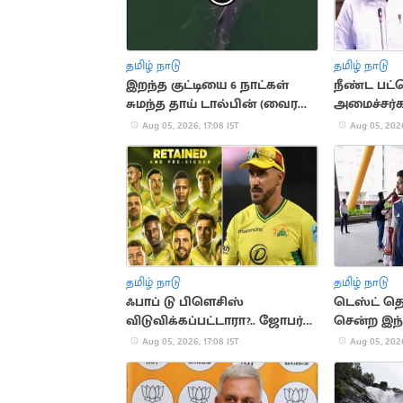
தமிழ் நாடு
தமிழ் நாடு
இறந்த குட்டியை 6 நாட்கள்
நீண்ட பட்
சுமந்த தாய் டால்பின் (வைரல்
அமைச்சர்க
வீடியோ)
வில்சன்
Aug 05, 2026, 17:08 IST
Aug 05, 2026
தமிழ் நாடு
தமிழ் நாடு
ஃபாப் டு பிளெசிஸ்
டெஸ்ட் த
விடுவிக்கப்பட்டாரா?.. ஜோபர்க்
சென்ற இந்
சூப்பர் கிங்ஸ் முடிவு அதிர்ச்சி
அணி
Aug 05, 2026, 17:08 IST
Aug 05, 2026