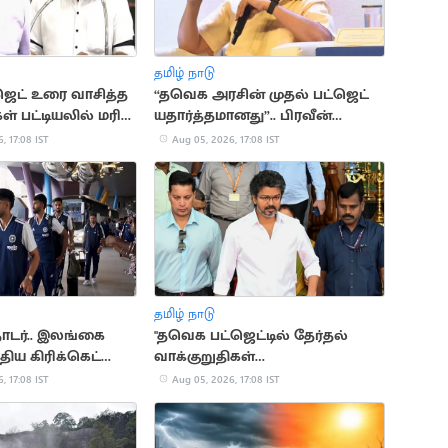
தமிழ் நாடு
ஜெட் உரை வாசித்த
“தவெக அரசின் முதல் பட்ஜெட்
ள் பட்டியலில் மரிய
யதார்த்தமானது”.. பிரவீன்
சக்ரவர்த்தி கருத்து
, 17:08 IST
Aug 05, 2026, 17:08 IST
தமிழ் நாடு
ொடர்.. இலங்கை
"தவெக பட்ஜெட்டில் தேர்தல்
திய கிரிக்கெட்
வாக்குறுதிகள்
இடம்பெறவில்லை".. முகமது
, 17:08 IST
Aug 05, 2026, 17:08 IST
முபாரக்