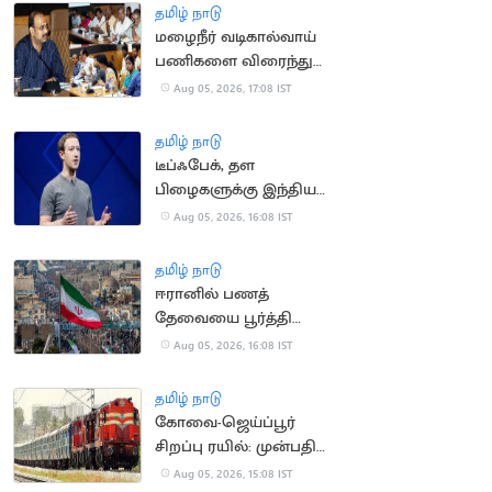
தமிழ் நாடு
மழைநீர் வடிகால்வாய்
பணிகளை விரைந்து
முடிக்க உத்தரவு
Aug 05, 2026, 17:08 IST
தமிழ் நாடு
டீப்ஃபேக், தள
பிழைகளுக்கு இந்திய
அரசிடம் மன்னிப்பு
Aug 05, 2026, 16:08 IST
கேட்ட மார்க் சக்கர்பெர்க்
தமிழ் நாடு
ஈரானில் பணத்
தேவையை பூர்த்தி
செய்ய திண்டாடும்
Aug 05, 2026, 16:08 IST
மக்கள்
தமிழ் நாடு
கோவை-ஜெய்ப்பூர்
சிறப்பு ரயில்: முன்பதிவு
நாளை தொடக்கம்
Aug 05, 2026, 15:08 IST