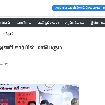
ஆப்பை டவுன்லோட் செய்யவும்
ெண்டிங்
வானிலை
பட்ஜெட் 2023-24
ஆரோக்கியம்
இன்றைய 
புத்தூர்
ி சார்பில் மாபெரும்
:03 IST