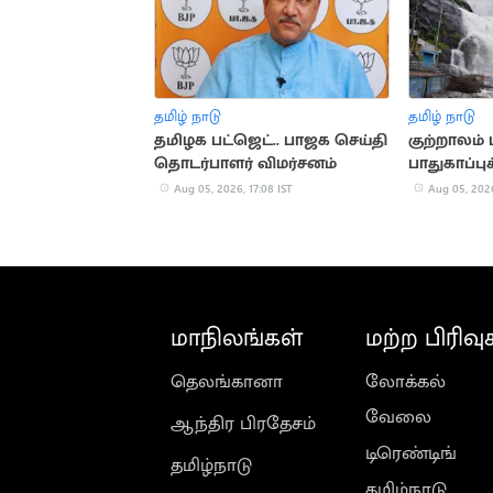
தமிழ் நாடு
தமிழ் நாடு
தமிழக பட்ஜெட்.. பாஜக செய்தி
குற்றாலம
தொடர்பாளர் விமர்சனம்
பாதுகாப்புக
கண்காணிப
Aug 05, 2026, 17:08 IST
Aug 05, 2026
உத்தரவு
மாநிலங்கள்
மற்ற பிரிவு
தெலங்கானா
லோக்கல்
வேலை
ஆந்திர பிரதேசம்
டிரெண்டிங்
தமிழ்நாடு
தமிழ்நாடு