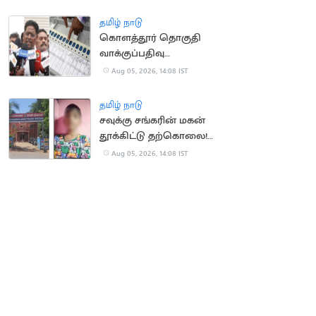
தமிழ் நாடு
கொளத்தூர் தொகுதி
வாக்குப்பதிவு
இயந்திரங்கள்
Aug 05, 2026, 14:08 IST
பரிசோதனை இன்றுடன்
நிறைவு
தமிழ் நாடு
சவுக்கு சங்கரின் மகன்
தூக்கிட்டு தற்கொலை!
காரணம் என்ன?
Aug 05, 2026, 14:08 IST