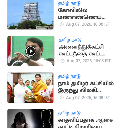
நேர்முகத் தேர்வு!
தமிழ் நாடு
கோவிலில்
மண்எண்ணெய்
ஊற்றி தீக்குளித்த
Aug 07, 2026, 16:08 IST
பக்தர்:
அதிர்ஷ்டவசமாக உயிர்
தமிழ் நாடு
பிழைத்தார்
அனைத்துக்கட்சி
கூட்டத்தை கூட்ட
வேண்டும்.. சீமான்
Aug 07, 2026, 16:08 IST
வலியுறுத்தல்
தமிழ் நாடு
நாம் தமிழர் கட்சியில்
இருந்து விலகி
தவெகவில் இணைந்த
Aug 07, 2026, 16:08 IST
புகழேந்தி மாறன்
தமிழ் நாடு
காதலிப்பதாக ஆசை
காட்டி சிறுமியை