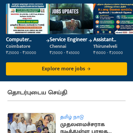
Computer
Service Engineer
Assistant
Operator
Manager
Coimbatore
Chennai
Thirunelveli
₹25000 - ₹30000
₹25000 - ₹45000
₹15000 - ₹20000
Explore more jobs
தொடர்புடைய செய்தி
தமிழ் நாடு
முதலமைச்சராக
நடித்துள்ள பாஜக