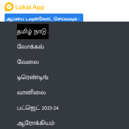
ஆப்பை டவுன்லோட் செய்யவும்
தமிழ் நாடு
லோக்கல்
வேலை
டிரெண்டிங்
வானிலை
பட்ஜெட் 2023-24
ஆரோக்கியம்