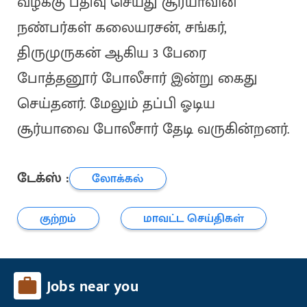
வழக்கு பதிவு செய்து சூர்யாவின்
நண்பர்கள் கலையரசன், சங்கர்,
திருமுருகன் ஆகிய 3 பேரை
போத்தனூர் போலீசார் இன்று கைது
செய்தனர். மேலும் தப்பி ஓடிய
சூர்யாவை போலீசார் தேடி வருகின்றனர்.
டேக்ஸ் :
லோக்கல்
குற்றம்
மாவட்ட செய்திகள்
Jobs near you