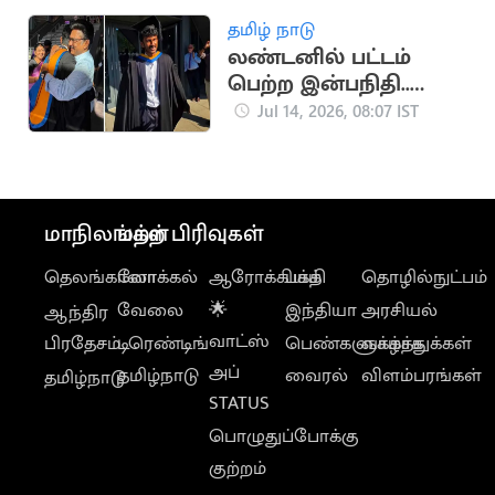
தமிழ் நாடு
லண்டனில் பட்டம்
பெற்ற இன்பநிதி..
கட்டியணைத்து
Jul 14, 2026, 08:07 IST
வாழ்த்திய
மு.க.ஸ்டாலின்
மாநிலங்கள்
மற்ற பிரிவுகள்
தெலங்கானா
லோக்கல்
ஆரோக்கியம்
பக்தி
தொழில்நுட்பம்
வேலை
🌟
இந்தியா
அரசியல்
ஆந்திர
வாட்ஸ்
பிரதேசம்
டிரெண்டிங்
பெண்களுக்காக
வாழ்த்துக்கள்
அப்
தமிழ்நாடு
வைரல்
விளம்பரங்கள்
தமிழ்நாடு
STATUS
பொழுதுப்போக்கு
குற்றம்