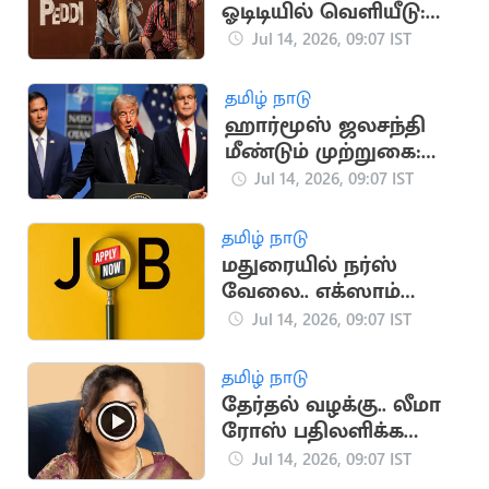
ஓடிடியில் வெளியீடு:
இயக்குநர் புச்சி பாபு
Jul 14, 2026, 09:07 IST
சானா நெகிழ்ச்சி
தமிழ் நாடு
ஹார்மூஸ் ஜலசந்தி
மீண்டும் முற்றுகை:
டிரம்ப் அறிவிப்பால்
Jul 14, 2026, 09:07 IST
பதற்றம்
தமிழ் நாடு
மதுரையில் நர்ஸ்
வேலை.. எக்ஸாம்
கிடையாது
Jul 14, 2026, 09:07 IST
தமிழ் நாடு
தேர்தல் வழக்கு.. லீமா
ரோஸ் பதிலளிக்க
உத்தரவு
Jul 14, 2026, 09:07 IST