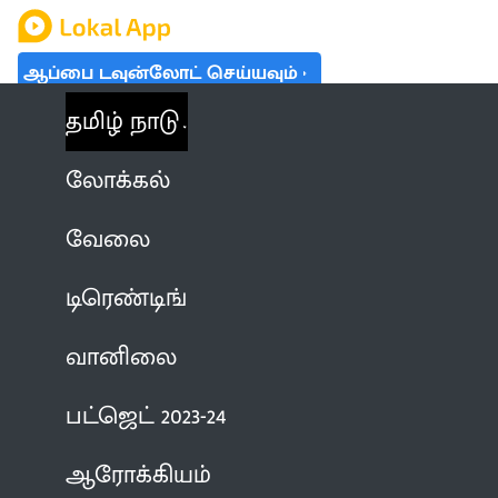
ஆப்பை டவுன்லோட் செய்யவும்
தமிழ் நாடு
லோக்கல்
வேலை
டிரெண்டிங்
வானிலை
பட்ஜெட் 2023-24
ஆரோக்கியம்