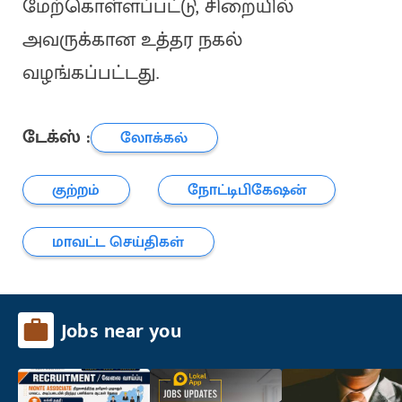
மேற்கொள்ளப்பட்டு, சிறையில்
அவருக்கான உத்தர நகல்
வழங்கப்பட்டது.
டேக்ஸ் :
லோக்கல்
குற்றம்
நோட்டிபிகேஷன்
மாவட்ட செய்திகள்
Jobs near you