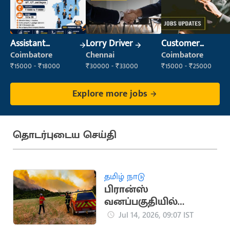
Assistant
Lorry Driver
Customer
Manager
Service Executive
Coimbatore
Chennai
Coimbatore
(Customer
₹15000 - ₹18000
₹30000 - ₹33000
₹15000 - ₹25000
Service)
Explore more jobs
தொடர்புடைய செய்தி
தமிழ் நாடு
பிரான்ஸ்
வனப்பகுதியில்
காட்டுத்தீ: 3,250 ஏக்கர்
Jul 14, 2026, 09:07 IST
நிலம் சேதம்