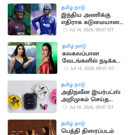
தமிழ் நாடு
இந்திய அணிக்கு
எதிராக கடுமையான
சவால்
Jul 14, 2026, 09:07 IST
காத்திருக்கிறது: பென்
டக்கெட்
தமிழ் நாடு
கலகலப்பான
வேடங்களில் நடிக்க
ஆசை -ஐஸ்வர்யா
Jul 14, 2026, 09:07 IST
ராஜேஷ்
தமிழ் நாடு
அதிநவீன இயர்பட்ஸ்
அறிமுகம் செய்த
நத்திங்!
Jul 14, 2026, 09:07 IST
தமிழ் நாடு
பெத்தி திரைப்படம்