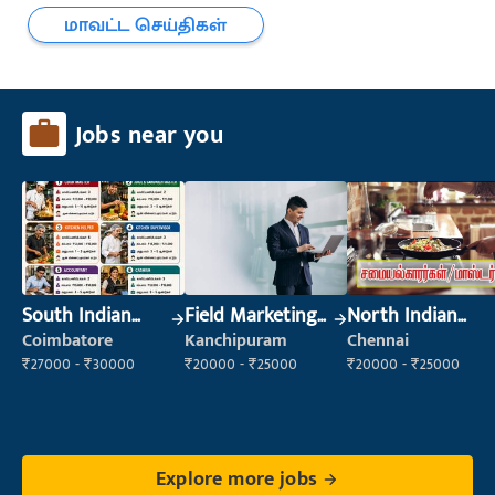
மாவட்ட செய்திகள்
Jobs near you
South Indian
Field Marketing
North Indian
Cook
Executive
Cook
Coimbatore
Kanchipuram
Chennai
₹27000 - ₹30000
₹20000 - ₹25000
₹20000 - ₹25000
Explore more jobs