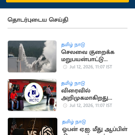
தொடர்புடைய செய்தி
தமிழ் நாடு
செலவை குறைக்க
மறுபயன்பாட்டு
ராக்கெட்டை
Jul 12, 2026, 11:07 IST
வெற்றிகரமாக
சோதித்தது ஜப்பான்
தமிழ் நாடு
விரைவில்
அறிமுகமாகிறது
மேம்படுத்தப்பட்ட புதிய
Jul 12, 2026, 11:07 IST
ஐ.ஆர்.சி.டி.சி.
இணையதளம்
தமிழ் நாடு
ஓபன் ஏ.ஐ. மீது ஆப்பிள்