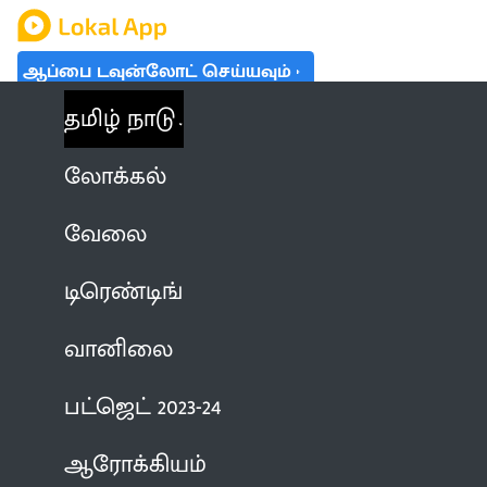
ஆப்பை டவுன்லோட் செய்யவும்
தமிழ் நாடு
லோக்கல்
வேலை
டிரெண்டிங்
வானிலை
பட்ஜெட் 2023-24
ஆரோக்கியம்