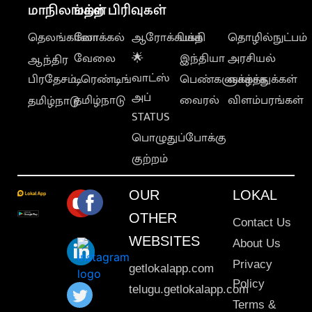
மாநிலங்கள்
மற்ற பிரிவுகள்
தெலங்கானா
லோக்கல்
ஆரோக்கியம்
பக்தி
தொழில்நுட்பம்
வேலை
🌟
இந்தியா
அரசியல்
ஆந்திர
வாட்ஸ்
பிரதேசம்
டிரெண்டிங்
பெண்களுக்காக
வாழ்த்துக்கள்
அப்
தமிழ்நாடு
வைரல்
விளம்பரங்கள்
தமிழ்நாடு
STATUS
பொழுதுப்போக்கு
குற்றம்
OUR
LOKAL
OTHER
Contact Us
WEBSITES
About Us
Privacy
getlokalapp.com
Policy
telugu.getlokalapp.com
Terms &