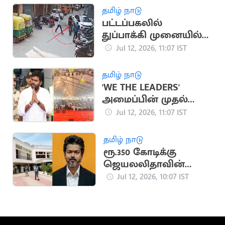
தமிழ் நாடு
பட்டப்பகலில்
துப்பாக்கி முனையில்
ரூ.17 லட்சம் வழிப்பறி
Jul 12, 2026, 11:07 IST
தமிழ் நாடு
'WE THE LEADERS'
அமைப்பின் முதல்
மாநாடு தொடங்கியது
Jul 12, 2026, 11:07 IST
தமிழ் நாடு
ரூ.350 கோடிக்கு
ஜெயலலிதாவின்
இல்லத்தை வாங்கும்
Jul 12, 2026, 10:07 IST
முதலமைச்சர் விஜய்?