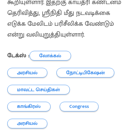
கூறியுள்ளார். இதற்கு காயத்ரி கண்டனம்
தெரிவித்து, ஸ்ரீநிதி மீது நடவடிக்கை
எடுக்க மேலிடம் பரிசீலிக்க வேண்டும்
என்று வலியுறுத்தியுள்ளார்.
டேக்ஸ் :
லோக்கல்
அரசியல்
நோட்டிபிகேஷன்
மாவட்ட செய்திகள்
காங்கிரஸ்
Congress
அரசியல்