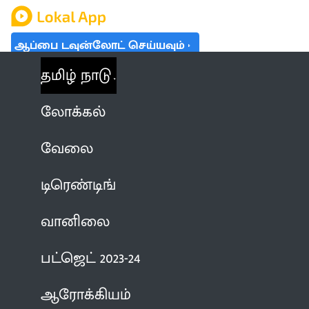
ஆப்பை டவுன்லோட் செய்யவும்
தமிழ் நாடு
லோக்கல்
வேலை
டிரெண்டிங்
வானிலை
பட்ஜெட் 2023-24
ஆரோக்கியம்