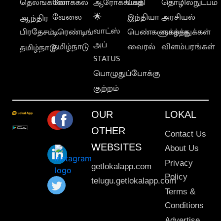
தெலங்கானா
லோக்கல்
ஆரோக்கியம்
பக்தி
தொழில்நுட்பம்
வேலை
🌟
இந்தியா
அரசியல்
ஆந்திர
வாட்ஸ்
பிரதேசம்
டிரெண்டிங்
பெண்களுக்காக
வாழ்த்துக்கள்
அப்
தமிழ்நாடு
வைரல்
விளம்பரங்கள்
தமிழ்நாடு
STATUS
பொழுதுப்போக்கு
குற்றம்
OUR
LOKAL
OTHER
Contact Us
WEBSITES
About Us
Privacy
getlokalapp.com
Policy
telugu.getlokalapp.com
Terms &
Conditions
Advertise