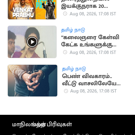
இயக்குநராக 20
ஆண்டுகள் நிறைவு..
Aug 08, 2026, 17:08 IST
வெங்கட் பிரபு
நெகிழ்ச்சி பதிவு
தமிழ் நாடு
“கலைஞரை கேள்வி
கேட்க உங்களுக்கு
தகுதியில்லை” -
Aug 08, 2026, 17:08 IST
கனிமொழி
தமிழ் நாடு
பெண் விவகாரம்..
வீட்டு வாசலிலேயே
ஒருவருக்கு அரிவாள்
Aug 08, 2026, 17:08 IST
வெட்டு
மாநிலங்கள்
மற்ற பிரிவுகள்