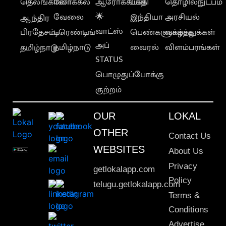
தெலங்கானா
லோக்கல்
ஆரோக்கியம்
பக்தி
தொழில்நுட்பம்
வேலை
🌟
இந்தியா
அரசியல்
ஆந்திர
வாட்ஸ்
பிரதேசம்
டிரெண்டிங்
பெண்களுக்காக
வாழ்த்துக்கள்
அப்
தமிழ்நாடு
வைரல்
விளம்பரங்கள்
தமிழ்நாடு
STATUS
பொழுதுப்போக்கு
குற்றம்
OUR
LOKAL
OTHER
Contact Us
WEBSITES
About Us
Privacy
getlokalapp.com
Policy
telugu.getlokalapp.com
Terms &
Conditions
Advertise