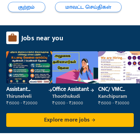
குற்றம்
மாவட்ட செய்திகள்
Jobs near you
Assistant
Office Assistant
CNC/ VMC
Manager
Operator
Thirunelveli
Thoothukudi
Kanchipuram
₹15000 - ₹20000
₹12000 - ₹28000
₹15000 - ₹30000
Explore more jobs