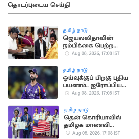
தொடர்புடைய செய்தி
தமிழ் நாடு
ஜெயலலிதாவின்
நம்பிக்கை பெற்ற
சி.விஜயபாஸ்கர்..
Aug 08, 2026, 17:08 IST
அரசியல் பயணம்
தமிழ் நாடு
ஓய்வுக்குப் பிறகு புதிய
பயணம்.. ஐரோப்பிய
டி20 லீக்கில்
Aug 08, 2026, 17:08 IST
இணைந்தார் ரகானே
தமிழ் நாடு
தென் கொரியாவில்
தமிழக மாணவி
அசத்தல்.. உலக
Aug 08, 2026, 17:08 IST