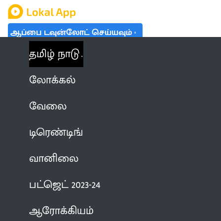
ஆப்பை டவுன்லோட் செய்யவும்
தமிழ் நாடு
லோக்கல்
வேலை
டிரெண்டிங்
வானிலை
பட்ஜெட் 2023-24
ஆரோக்கியம்