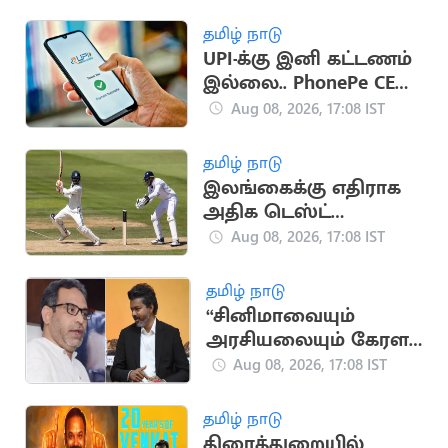
டேக்வாண்டோ
போட்டியில்
தமிழ் நாடு
வெண்கலம்
UPI-க்கு இனி கட்டணம்
இல்லை.. PhonePe CEO
சமீர் நிகாம் உறுதி
Aug 08, 2026, 17:08 IST
தமிழ் நாடு
இலங்கைக்கு எதிராக
அதிக டெஸ்ட்
விக்கெட்டுகள்
Aug 08, 2026, 17:08 IST
வீழ்த்திய டாப் 5 இந்திய
வீரர்கள்
தமிழ் நாடு
“சினிமாவையும்
அரசியலையும் கேரள
மக்கள் பிரித்துப் பார்க்க
Aug 08, 2026, 17:08 IST
தெரிந்தவர்கள்” - SDPI
தமிழ் நாடு
திரைத்துறையில்