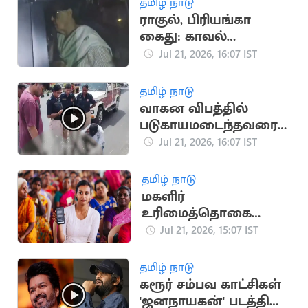
தமிழ் நாடு
ராகுல், பிரியங்கா
கைது: காவல்
நிலையம் வந்த
Jul 21, 2026, 16:07 IST
சோனியா காந்தி
தமிழ் நாடு
வாகன விபத்தில்
படுகாயமடைந்தவரை
மீட்டு
Jul 21, 2026, 16:07 IST
மருத்துவமனையில்
சேர்த்த தவெக MLA
தமிழ் நாடு
மகளிர்
உரிமைத்தொகை
உயர்கிறதா? புதிய
Jul 21, 2026, 15:07 IST
விண்ணப்பங்கள்
பெறத் திட்டம்
தமிழ் நாடு
கரூர் சம்பவ காட்சிகள்
'ஜனநாயகன்' படத்தில்