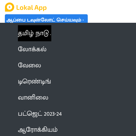
ஆப்பை டவுன்லோட் செய்யவும்
தமிழ் நாடு
லோக்கல்
வேலை
டிரெண்டிங்
வானிலை
பட்ஜெட் 2023-24
ஆரோக்கியம்