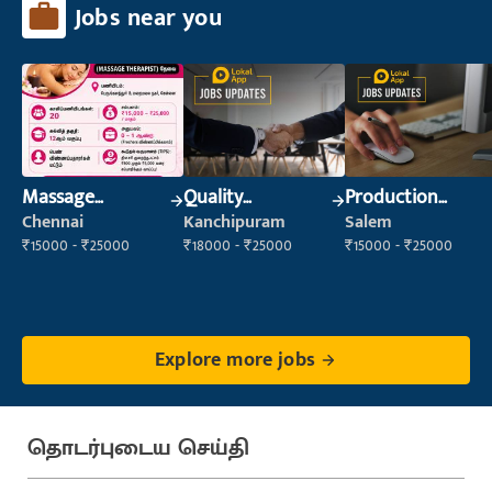
Jobs near you
Massage
Quality
Production
Therapist
Inspector
Supervisor
Chennai
Kanchipuram
Salem
₹15000 - ₹25000
₹18000 - ₹25000
₹15000 - ₹25000
Explore more jobs
தொடர்புடைய செய்தி