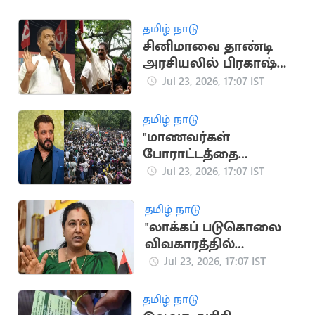
தமிழ் நாடு
சினிமாவை தாண்டி
அரசியலில் பிரகாஷ்
ராஜ்.. முக்கிய
Jul 23, 2026, 17:07 IST
நிகழ்வுகள்
தமிழ் நாடு
"மாணவர்கள்
போராட்டத்தை
கைவிட்டு வீட்டிற்கு
Jul 23, 2026, 17:07 IST
செல்லவேண்டும்"..
சல்மான் கான்
தமிழ் நாடு
"லாக்கப் படுகொலை
விவகாரத்தில்
முதலமைச்சர்
Jul 23, 2026, 17:07 IST
தலையிட வேண்டும்"..
பிரேமலதா
தமிழ் நாடு
வலியுறுத்தல்