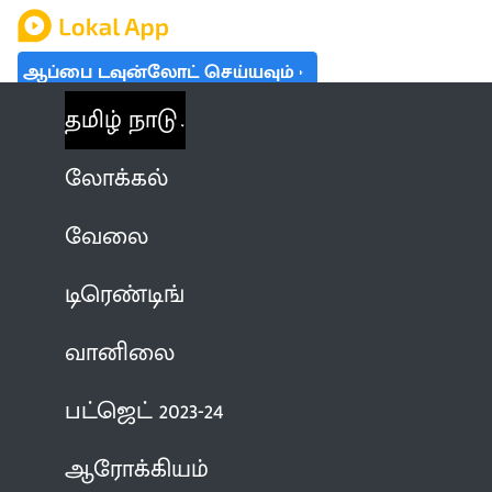
ஆப்பை டவுன்லோட் செய்யவும்
தமிழ் நாடு
லோக்கல்
வேலை
டிரெண்டிங்
வானிலை
பட்ஜெட் 2023-24
ஆரோக்கியம்