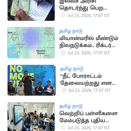
இலவச அரிசி
தொடர்ந்து பெற
ரேஷன் கார்டில் இ-
Jul 23, 2026, 17:07 IST
கேஒய்சி செய்யுங்கள்
தமிழ் நாடு
மியான்மரில் மீண்டும்
நிலநடுக்கம்.. ரிக்டர்
அளவில் 4.3 ஆக பதிவு
Jul 23, 2026, 17:07 IST
தமிழ் நாடு
“நீட் போராட்டம்
தேவையற்றது என
அமைச்சர் கூறினார்” -
Jul 23, 2026, 17:07 IST
பாடகர் அறிவு
தமிழ் நாடு
வெற்றிப் பள்ளிகளை
மேம்படுத்த புதிய
வழிகாட்டுதல்கள்
Jul 23, 2026, 17:07 IST